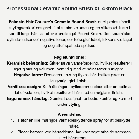
Professional Ceramic Round Brush XL 43mm Black
Balmain Hair Couture's Ceramic Round Brush
er et professionelt
stylingværktøj designet til at skabe volumen og en silkeblød finish i
kort til langt hår - alt efter størrelse på Round Brush. Den keramiske
cylinder udsender negative ioner, der forsegler håret, lukker skællaget
og udglatter spaltede spidser.
Nøglefunktioner:
Keramisk belægning:
Sikrer jævn varmefordeling, hvilket resulterer i
øget glans og volumen, samtidig med at håret tørrer hurtigere.
Negative ioner:
Reducerer krus og flyvsk hår, hvilket giver en
langvarig, glat finish.
Ventileret design:
Små åbninger i cylinderen understøtter en optimal
luftcirkulation, hvilket resulterer i hår med en højglans finish.
Ergonomisk håndtag:
Sømløst designet for bedre kontrol og komfort
under styling.
Anvendelse:
Påfør en lille mængde varmebeskyttende spray for at beskytte
håret.
Placer børsten ved hårrødderne, lad værktøjet arbejde sammen
med hårtørreren.