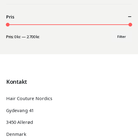
Pris
Pris:
0 kr.
—
2.700 kr.
Filter
Mindste
Højeste
pris
pris
Kontakt
Hair Couture Nordics
Gydevang 41
3450 Allerød
Denmark