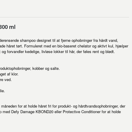
300 ml
erensende shampoo designet til at fjerne ophobninger fra hårdt vand,
ade håret tørt. Formuleret med en bio-baseret chelator og aktivt kul, hjælper
forvandler kedelige, livløse lokker til hår, der føles rent og blødt.
produktophobninger, kobber og salte.
get af klor.
øre ved.
ie.
eden for at holde håret fri for produkt- og hårdtvandsophobninger, der
lg op med Defy Damage KBOND20 eller Protective Conditioner for at holde