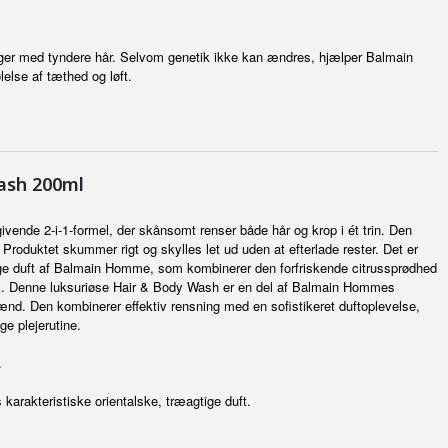
ger med tyndere hår. Selvom genetik ikke kan ændres, hjælper Balmain
else af tæthed og løft.
ash 200ml
ivende 2-i-1-formel, der skånsomt renser både hår og krop i ét trin. Den
 Produktet skummer rigt og skylles let ud uden at efterlade rester. Det er
ige duft af Balmain Homme, som kombinerer den forfriskende citrussprødhed
ræ. Denne luksuriøse Hair & Body Wash er en del af Balmain Hommes
mænd. Den kombinerer effektiv rensning med en sofistikeret duftoplevelse,
ge plejerutine.
.
rakteristiske orientalske, træagtige duft.