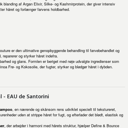
blanding af Argan Elixir, Silke- og Kashmirprotein, der giver intensiv
tter håret og forlænger farvens holdbarhed.
outure er den ultimative genopbyggende behandling til farvebehandlet og
 reparerer og styrker håret indefra.
barhed og glans. Formlen er beriget med nøje udvalgte ingredienser som
inoa Frø- og Kokosolie, der fugter, styrker og blødgør håret i dybden.
 - EAU de Santorini
hampoo
, en nærende og skånsom rens udviklet specielt til tekstureret,
urenheder uden at strippe håret for fugt, og efterlader det blødt, elastisk og
ser
, der arbejder i harmoni med hårets struktur, hjælper Define & Bounce