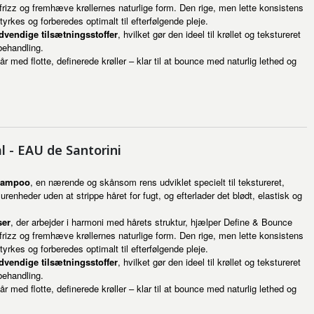
izz og fremhæve krøllernes naturlige form. Den rige, men lette konsistens
yrkes og forberedes optimalt til efterfølgende pleje.
nødvendige tilsætningsstoffer
, hvilket gør den ideel til krøllet og tekstureret
behandling.
 med flotte, definerede krøller – klar til at bounce med naturlig lethed og
 - EAU de Santorini
hampoo
, en nærende og skånsom rens udviklet specielt til tekstureret,
urenheder uden at strippe håret for fugt, og efterlader det blødt, elastisk og
ser
, der arbejder i harmoni med hårets struktur, hjælper Define & Bounce
izz og fremhæve krøllernes naturlige form. Den rige, men lette konsistens
yrkes og forberedes optimalt til efterfølgende pleje.
nødvendige tilsætningsstoffer
, hvilket gør den ideel til krøllet og tekstureret
behandling.
 med flotte, definerede krøller – klar til at bounce med naturlig lethed og