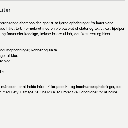
iter
erensende shampoo designet til at fjerne ophobninger fra hårdt vand,
ade håret tørt. Formuleret med en bio-baseret chelator og aktivt kul, hjælper
forvandler kedelige, livløse lokker til hår, der føles rent og blødt.
produktophobninger, kobber og salte.
get af klor.
øre ved.
ie.
eden for at holde håret fri for produkt- og hårdtvandsophobninger, der
lg op med Defy Damage KBOND20 eller Protective Conditioner for at holde