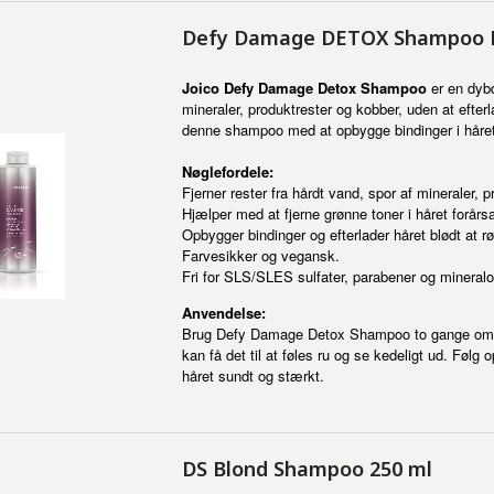
Defy Damage DETOX Shampoo L
Joico Defy Damage Detox Shampoo
er en dybd
mineraler, produktrester og kobber, uden at efterl
denne shampoo med at opbygge bindinger i håret og 
Nøglefordele:
Fjerner rester fra hårdt vand, spor af mineraler, 
Hjælper med at fjerne grønne toner i håret forårsa
Opbygger bindinger og efterlader håret blødt at r
Farvesikker og vegansk.
Fri for SLS/SLES sulfater, parabener og mineralol
Anvendelse:
Brug Defy Damage Detox Shampoo to gange om mån
kan få det til at føles ru og se kedeligt ud. Fø
håret sundt og stærkt.
DS Blond Shampoo 250 ml