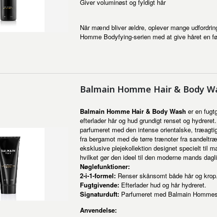
Giver voluminøst og fyldigt hår
Når mænd bliver ældre, oplever mange udfordrin
Homme Bodyfying-serien med at give håret en føl
Balmain Homme Hair & Body W
Balmain Homme Hair & Body Wash
er en fugtg
efterlader hår og hud grundigt renset og hydreret.
parfumeret med den intense orientalske, træagt
fra bergamot med de tørre trænoter fra sandelt
eksklusive plejekollektion designet specielt til 
hvilket gør den ideel til den moderne mands dagli
Nøglefunktioner:
2-i-1-formel:
Renser skånsomt både hår og krop
Fugtgivende:
Efterlader hud og hår hydreret.
Signaturduft:
Parfumeret med Balmain Hommes ka
Anvendelse: