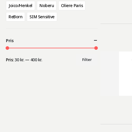
Joico/Henkel
Noberu
Oliere Paris
ReBorn
SIM Sensitive
Pris
Pris:
30 kr.
—
400 kr.
Filter
Mindste
Højeste
pris
pris