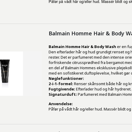
Påfør på vådt hår og/eller hud. Massér blidt og sk
Balmain Homme Hair & Body W
Balmain Homme Hair & Body Wash
er en fu
Den efterlader hår og hud grundigt renset og h
rester. Det er parfumeret med den intense or
forfriskende citrussprødhed fra bergamot med
en del af Balmain Hommes eksklusive plejekoll
med en sofistikeret duftoplevelse, hvilket gør
Nøglefunktioner:
2-i-1-formel:
Renser skånsomt både hår og kr
Fugtgivende:
Efterlader hud og hår hydreret.
Signaturduft:
Parfumeret med Balmain Hommes
Anvendelse:
Påfør på vådt hår og/eller hud. Massér blidt og