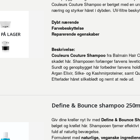
Couleurs Couture Shampoo er beriget med en unik 
næring og styrker håret i dybden. UV-filtre besky
Dybt nærende
Farvebeskyttelse
Reparerende egenskaber
 PÅ LAGER
Beskrivelse:
Couleurs Couture Shampoo
fra Balmain Hair C
skadet hår. Shampooen forlænger farvens levetid,
Sundt og genopbygget hår forbedrer farvens hold
Argan Elixir, Silke- og Kashmirproteiner, samt Qu
Efterlader håret silkeblødt og nemt at rede ud.
Define & Bounce shampoo 250ml
Giv dine krøller nyt liv med
Define & Bounce S
bølget og krøllet hår. Shampooen fjerner effektivt 
fuld af naturlig bevægelse.
Formuleret med
naturlige, veganske ingredien