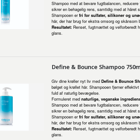
Shampoo med at bevare fugtbalancen, reducere fr
sikrer en behagelig rens, samtidig med at håret st
Shampooen er
fri for sulfater, silikoner og u
hår, der har brug for ekstra omsorg og skånsom 
Resultatet:
Renset, fugtmættet og velforberedt hår
glans.
Define & Bounce Shampoo 750ml
Giv dine krøller nyt liv med
Define & Bounce S
bølget og krøllet hår. Shampooen fjerner effektivt 
fuld af naturlig bevægelse.
Formuleret med
naturlige, veganske ingredien
Shampoo med at bevare fugtbalancen, reducere fr
sikrer en behagelig rens, samtidig med at håret st
Shampooen er
fri for sulfater, silikoner og u
hår, der har brug for ekstra omsorg og skånsom 
Resultatet:
Renset, fugtmættet og velforberedt hår
glans.