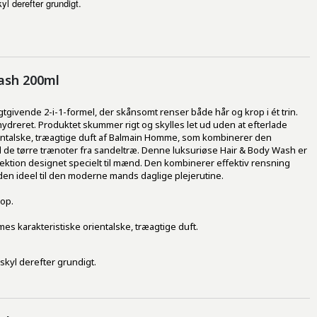
yl derefter grundigt.
ash 200ml
gtgivende 2-i-1-formel, der skånsomt renser både hår og krop i ét trin.
ydreret. Produktet skummer rigt og skylles let ud uden at efterlade
ientalske, træagtige duft af Balmain Homme, som kombinerer den
 de tørre trænoter fra sandeltræ. Denne luksuriøse Hair & Body Wash er
ektion designet specielt til mænd. Den kombinerer effektiv rensning
 den ideel til den moderne mands daglige plejerutine.
op.
 karakteristiske orientalske, træagtige duft.
 skyl derefter grundigt.