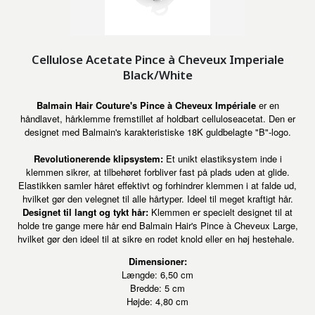
Cellulose Acetate Pince à Cheveux Imperiale
Black/White
Balmain Hair Couture's Pince à Cheveux Impériale
er en
håndlavet, hårklemme fremstillet af holdbart celluloseacetat. Den er
designet med Balmain's karakteristiske 18K guldbelagte "B"-logo.
Revolutionerende klipsystem:
Et unikt elastiksystem inde i
klemmen sikrer, at tilbehøret forbliver fast på plads uden at glide.
Elastikken samler håret effektivt og forhindrer klemmen i at falde ud,
hvilket gør den velegnet til alle hårtyper. Ideel til meget kraftigt hår.
Designet til langt og tykt hår:
Klemmen er specielt designet til at
holde tre gange mere hår end Balmain Hair's Pince à Cheveux Large,
hvilket gør den ideel til at sikre en rodet knold eller en høj hestehale.
Dimensioner:
Længde: 6,50 cm
Bredde: 5 cm
Højde: 4,80 cm