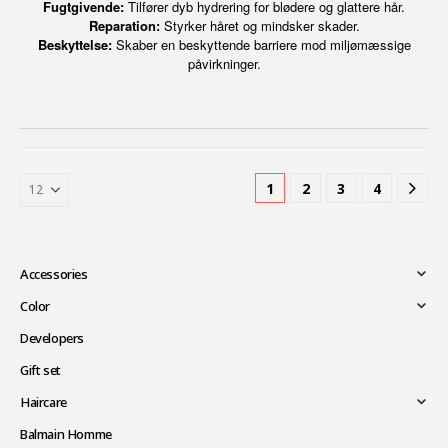
Fugtgivende:
Tilfører dyb hydrering for blødere og glattere hår.
Reparation:
Styrker håret og mindsker skader.
Beskyttelse:
Skaber en beskyttende barriere mod miljømæssige
påvirkninger.
1
2
3
4
Accessories
Color
Developers
Gift set
Haircare
Balmain Homme