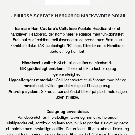
Cellulose Acetate Headband Black/White Small
Balmain Hair Couture's Cellulose Acetate Headband
er et
håndlavet Headband, der kombinerer elegance med funktionalitet.
Fremstillet af holdbart celluloseacetat og prydet med Balmain's
karakteristiske 18K guldbelagte "B"-logo, tilbyder dette Headband
både stil og komfort.
Håndlavet kvalitet:
Skabt af enestående håndværk.
18K guldbelagt emblem:
Tilføjer et luksuriøst præg og
genkendelighed.
Hypoallergent materiale:
Celluloseacetat er skånsomt mod hår og
hovedbund, hvilket gør det velegnet til daglig brug.
Anti-slip system:
Sikrer, at pandebåndet bliver på plads hele dagen
uden at glide.
Design og anvendelse:
Pandebåndet fås i forskellige farver og mønstre, herunder
skildpaddeskal, sort/hvid og hvid/sort, hvilket gør det alsidigt og nemt
at matche med forskellige outfits. Det er ideelt til at skabe et tidløst og
elegant look, uanset om det bruges til at holde håret væk fra ansigtet