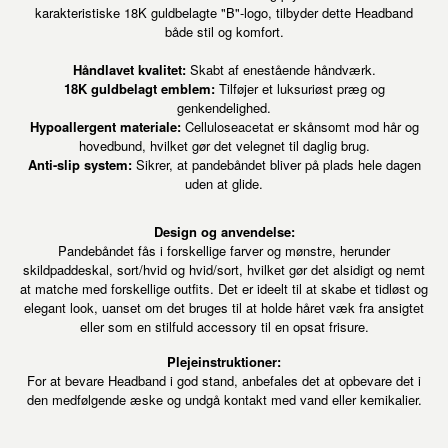
karakteristiske 18K guldbelagte "B"-logo, tilbyder dette Headband
både stil og komfort.
Håndlavet kvalitet:
Skabt af enestående håndværk.
18K guldbelagt emblem:
Tilføjer et luksuriøst præg og
genkendelighed.
Hypoallergent materiale:
Celluloseacetat er skånsomt mod hår og
hovedbund, hvilket gør det velegnet til daglig brug.
Anti-slip system:
Sikrer, at pandebåndet bliver på plads hele dagen
uden at glide.
Design og anvendelse:
Pandebåndet fås i forskellige farver og mønstre, herunder
skildpaddeskal, sort/hvid og hvid/sort, hvilket gør det alsidigt og nemt
at matche med forskellige outfits. Det er ideelt til at skabe et tidløst og
elegant look, uanset om det bruges til at holde håret væk fra ansigtet
eller som en stilfuld accessory til en opsat frisure.
Plejeinstruktioner:
For at bevare Headband i god stand, anbefales det at opbevare det i
den medfølgende æske og undgå kontakt med vand eller kemikalier.