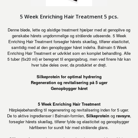
5 Week Enriching Hair Treatment 5 pcs.
Denne bløde, lette og alsidige treatment hjælper med at genoplive og
genskabe hårets ungdommelige og strålende udseende. 5 Week
Enriching Hair Treatment forsegler hårets skællag, tilfører elasticitet,
samtidig med at den genopbygger håret indefra. Balmain 5 Week
Enriching Hair Treatment er udviklet som en komplet behandling. Alle
5 tuber (5x20 ml) er beregnet til engangsbrug, men ved finere hår kan
hver tube deles over, da produktet er drøjt.
Silkeprotein for optimal hydrering
Regeneration og revitalisering på 5 uger
Genopbygger håret
5 Week Enriching Hair Treatment
Hårplejebehandling til regenerering og revitalisering inden for 5 uger.
De to aktive ingredienser i Balmain-formlen,
Silkeprotein
og
ravsyre
,
forsegler hårets skællag, tilfører fylde og elasticitet og genopbygger
hårfiberen for sundt hår med strålende glans.