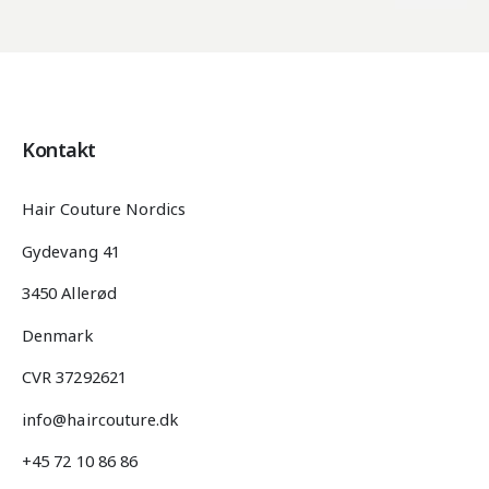
Mindste
Højeste
pris
pris
Kontakt
Hair Couture Nordics
Gydevang 41
3450 Allerød
Denmark
CVR 37292621
info@haircouture.dk
+45 72 10 86 86