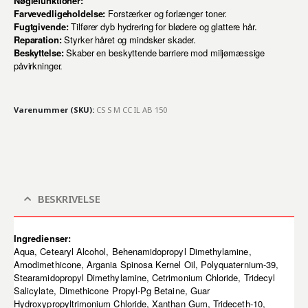
Nøglefunktioner:
Farvevedligeholdelse:
Forstærker og forlænger toner.
Fugtgivende:
Tilfører dyb hydrering for blødere og glattere hår.
Reparation:
Styrker håret og mindsker skader.
Beskyttelse:
Skaber en beskyttende barriere mod miljømæssige
påvirkninger.
Varenummer (SKU):
CS S M CC IL AB 150
BESKRIVELSE
Ingredienser:
Aqua, Cetearyl Alcohol, Behenamidopropyl Dimethylamine,
Amodimethicone, Argania Spinosa Kernel Oil, Polyquaternium-39,
Stearamidopropyl Dimethylamine, Cetrimonium Chloride, Tridecyl
Salicylate, Dimethicone Propyl-Pg Betaine, Guar
Hydroxypropyltrimonium Chloride, Xanthan Gum, Trideceth-10,