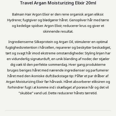
Travel Argan Moisturizing Elixir 20ml
Balmain Hair Argon Elixir er den rene organisk argan eliksir.
Hydrerer, fugtgiver og blødgører håret. Genopliver hår med tørre
og kedelige spidser. Argon Elixir, reducerer krus og giver et
skinnende resultat.
Ingredienserne Silkeprotein og Argan Oil, stimulerer en optimal
fugtighedsretention i hårcellen, reparerer og beskytter beskadiget,
tørt og svagt hår imod ekstreme omstændigheder. Styling linjen har
en vidunderlig signaturduft, en unik blanding af noder, der stjæler
dig væk til den perfekte sommerdag. Hver gang produkterne
bruges beriges håret med nærende ingredienser og parfumerer
håret med den ikoniske duft.Backstage tip: Påfør et par dråber af
Argan Moisturizing Elixir før hårvask. Håret absorberer eliksiren og
forhindrer fugt i at komme ind i skællaget af porøse hår og det vil
”skubbe” vand ud. Dette reducerer hårets tørretid.