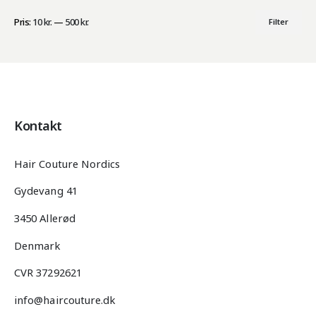
Pris:
10 kr.
—
500 kr.
Filter
Mindste
Højeste
pris
pris
Kontakt
Hair Couture Nordics
Gydevang 41
3450 Allerød
Denmark
CVR 37292621
info@haircouture.dk