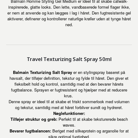
Balmain Homme Styling Gel Medium er ideel til at skabe catwalk-
inspirerede, glatte looks. Den lette, vandbaserede formel flager ikke,
er nem at anvende og kan lægges i lag i håret. Den fugtresistente gel
aktiverer, definerer og kontrollerer naturlige krøller uden at tynge håret
ned.
Travel Texturizing Salt Spray 50ml
Balmain Texturizing Salt Spray
er en stylingspray baseret på
havsalt, der tilføjer definition, tekstur og fylde til håret. Den giver et
fleksibelt hold og kontrol, samtidig med at den bevarer hårets
fugtbalance. Sprayen er fugtresistent og hjælper med at reducere
krus.
Denne spray er ideel til at skabe et friskt sommerlook med volumen
og tekstur, samtidig med at håret forbliver sundt og hydreret.
Nøglefunktioner:
Tilføjer struktur og greb:
Perfekt til at skabe teksturerede beach
waves.
Bevarer fugtbalancen:
Beriget med silkeprotein og arganolie for at
sikre optimal fugtighed.