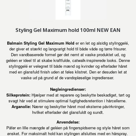
Styling Gel Maximum hold 100ml NEW EAN
Balmain Styling Gel Maximum Hold
er en let og alsidig stylinggelé,
der giver et stærkt og langvarigt hold til både våde og tørre frisurer.
Den vandbaserede formel gør det nemt at vaske produktet ud, og
geléen er ideel til at skabe kraftfulde, catwalk-inspirerede looks. Denne
stylinggelé er velegnet til både mænd og kvinder og efterlader håret
med en glansfuld finish uden at føles klistret. Den er desuden let at
vaske ud på grund af de vandopløselige ingredienser.
Nøgleingredienser:
Silkeprotein:
Hjælper med at reparere og beskytte beskadiget, tørt og
svagt hår ved at stimulere optimal fugtighedsretention i hårcellerne.
Arganolie:
Nærer og beskytter håret mod eksterne påvirkninger,
hvilket efterlader det glansfuldt og sundt.
Anvendelse:
Påfør en lille mængde af geléen på fingerspidserne og style håret som
ønsket. For maksimalt hold kan stylingen afsluttes med en hårspray.