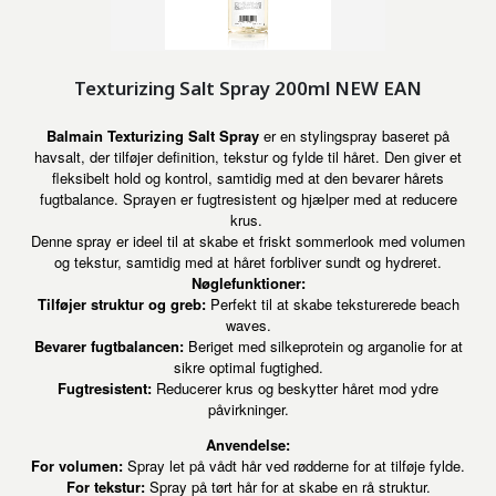
Texturizing Salt Spray 200ml NEW EAN
Balmain Texturizing Salt Spray
er en stylingspray baseret på
havsalt, der tilføjer definition, tekstur og fylde til håret. Den giver et
fleksibelt hold og kontrol, samtidig med at den bevarer hårets
fugtbalance. Sprayen er fugtresistent og hjælper med at reducere
krus.
Denne spray er ideel til at skabe et friskt sommerlook med volumen
og tekstur, samtidig med at håret forbliver sundt og hydreret.
Nøglefunktioner:
Tilføjer struktur og greb:
Perfekt til at skabe teksturerede beach
waves.
Bevarer fugtbalancen:
Beriget med silkeprotein og arganolie for at
sikre optimal fugtighed.
Fugtresistent:
Reducerer krus og beskytter håret mod ydre
påvirkninger.
Anvendelse:
For volumen:
Spray let på vådt hår ved rødderne for at tilføje fylde.
For tekstur:
Spray på tørt hår for at skabe en rå struktur.