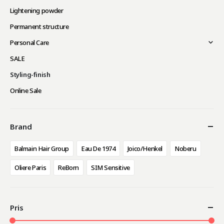
Lightening powder
Permanent structure
Personal Care
SALE
Styling-finish
Online Sale
Brand
Balmain Hair Group
Eau De 1974
Joico/Henkel
Noberu
Oliere Paris
ReBorn
SIM Sensitive
Pris