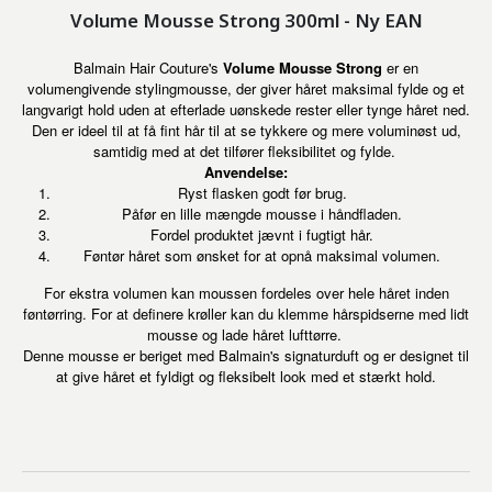
Volume Mousse Strong 300ml - Ny EAN
Balmain Hair Couture's
Volume Mousse Strong
er en
volumengivende stylingmousse, der giver håret maksimal fylde og et
langvarigt hold uden at efterlade uønskede rester eller tynge håret ned.
Den er ideel til at få fint hår til at se tykkere og mere voluminøst ud,
samtidig med at det tilfører fleksibilitet og fylde.
Anvendelse:
Ryst flasken godt før brug.
Påfør en lille mængde mousse i håndfladen.
Fordel produktet jævnt i fugtigt hår.
Føntør håret som ønsket for at opnå maksimal volumen.
For ekstra volumen kan moussen fordeles over hele håret inden
føntørring. For at definere krøller kan du klemme hårspidserne med lidt
mousse og lade håret lufttørre.
Denne mousse er beriget med Balmain's signaturduft og er designet til
at give håret et fyldigt og fleksibelt look med et stærkt hold.