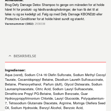
Brug Defy Damage Detox Shampoo to gange om måneden for at holde
håret fri for produkt- og hårdtvandsophobninger, der kan få det til at
føles ru og se kedeligt ud. Følg op med Defy Damage KBOND20 eller
Protective Conditioner for at holde håret sundt og stærkt.
Varenummer (SKU):
2938338
BESKRIVELSE
Ingredienser:
Aqua (vand), Sodium C14-16 Olefin Sulfonate, Sodium Methyl Cocoyl
Taurate, Cocamidopropyl Betaine, Disodium Laureth Sulfosuccinate,
Betaine, Phenoxyethanol, Parfum (duft), Glycol Distearate, Sodium
Lauroamphoacetate, Citric Acid, Sodium Lauryl Sulfoacetate,
Dimethicone Propyl PG-Betaine, Sodium Benzoate, Guar
Hydroxypropyltrimonium Chloride, Lauryl Glucoside, Polyquaternium-
7, Tetrasodium Glutamate Diacetate, Arginine, Moringa Oleifera Seed
Oil, Sodium Hydroxide, Benzyl Alcohol, Benzoic Acid,