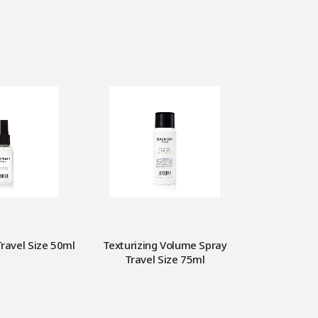
Travel Size 50ml
Texturizing Volume Spray
Thermal Pr
Travel Size 75ml
2