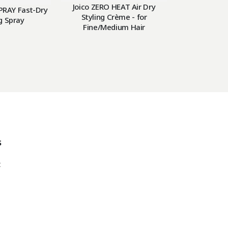
Joico ZERO HEAT Air Dry
PRAY Fast-Dry
Styling Crème - for
g Spray
Fine/Medium Hair
s
t