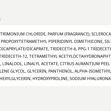
N
NTRIMONIUM CHLORIDE, PARFUM (FRAGRANCE), SCLEROCA
PROPOXYTETRAMETHYL PIPERIDINYL DIMETHICONE, SI
ICAPRYLATE/DICAPRATE, TRIDECETH-6, PPG-1 TRIDECETH
 TRIDECETH-12, TETRAMETHYL ACETYLOCTAHYDRONAPHT
, LINALOOL, LINALYL ACETATE, CITRUS AURANTIUM PEEL
LENE GLYCOL, GLYCERIN, PANTHENOL, ALPHA-ISOMETHY
LHEXYLGLYCERIN, HYDROXYPROLINE, SODIUM HYALURONA