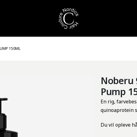
PUMP 150ML
Noberu 
Pump 1
En rig,
farvebes
quinoaprotein
Du vil opleve hå