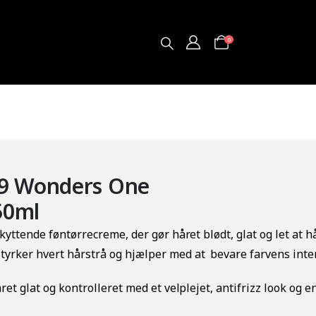
0
9 Wonders One
50ml
kyttende
føntørrecreme
, der
gør
håret
blødt
,
glat
og
let at
h
styrker
hvert
hårstrå
og
hjælper
med at
bevare
farvens
inte
ret glat
og
kontrolleret
med et
velplejet
,
antifrizz
look
og
e