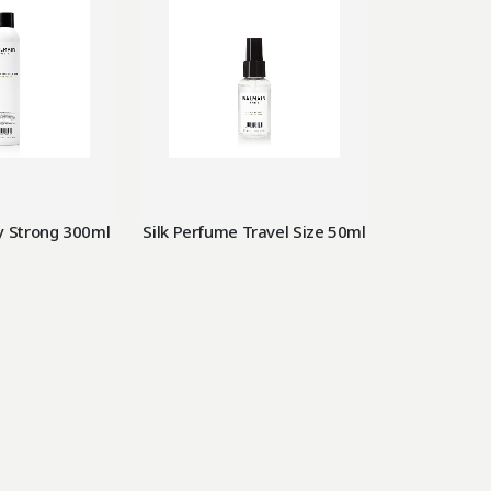
y Strong 300ml
Silk Perfume Travel Size 50ml
Thermal Pr
2