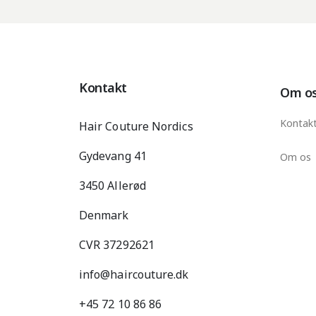
Kontakt
Om o
Kontak
Hair Couture Nordics
Gydevang 41
Om os
3450 Allerød
Denmark
CVR 37292621
info@haircouture.dk
+45 72 10 86 86