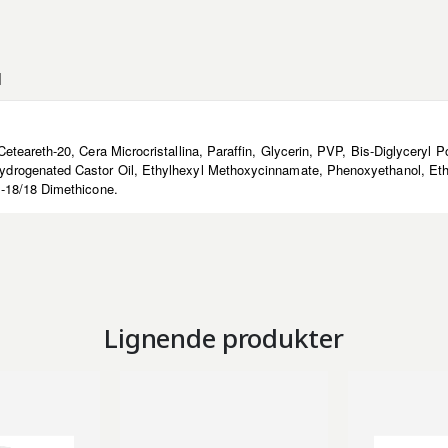
N
teareth-20, Cera Microcristallina, Paraffin, Glycerin, PVP, Bis-Diglyceryl P
drogenated Castor Oil, Ethylhexyl Methoxycinnamate, Phenoxyethanol, Ethy
-18/18 Dimethicone.
Lignende produkter