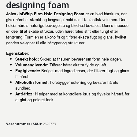
designing foam
Joico JoiWhip Firm-Hold Designing Foam
er en blød hårskum, der
giver håret et stærkt og langvarigt hold samt fantastisk volumen. Den
holder hårets naturlige bevægelse og blødhed bevares. Denne mousse
er ideel til at skabe struktur, uden håret føles stift eller tungt efter
føntørring. Formlen er alkoholfri og tilfører ekstra fugt og glans, hvilket
gør den velegnet til alle hårtyper og strukturer.
Egenskaber:
Stærkt hold:
Sikrer, at frisuren bevarer sin form hele dagen.
Volumengivende:
Tilfører håret ekstra fylde og løft.
Fugtgivende:
Beriget med ingredienser, der tilfører fugt og glans
til håret.
Alkoholfri formel:
Forebygger udtørring og bevarer hårets
sundhed.
Anti-frizz:
Hjælper med at kontrollere krus og flyvske hårstrå for
et glat og poleret look.
Varenummer (SKU):
2620773