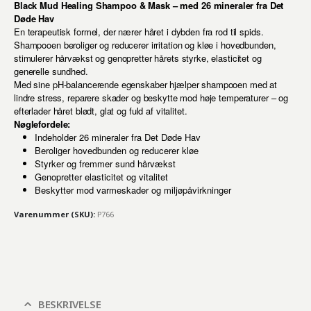
Black Mud Healing Shampoo & Mask – med 26 mineraler fra Det
Døde Hav
En terapeutisk formel, der nærer håret i dybden fra rod til spids.
Shampooen beroliger og reducerer irritation og kløe i hovedbunden,
stimulerer hårvækst og genopretter hårets styrke, elasticitet og
generelle sundhed.
Med sine pH-balancerende egenskaber hjælper shampooen med at
lindre stress, reparere skader og beskytte mod høje temperaturer – og
efterlader håret blødt, glat og fuld af vitalitet.
Nøglefordele:
Indeholder 26 mineraler fra Det Døde Hav
Beroliger hovedbunden og reducerer kløe
Styrker og fremmer sund hårvækst
Genopretter elasticitet og vitalitet
Beskytter mod varmeskader og miljøpåvirkninger
Varenummer (SKU):
P766
BESKRIVELSE