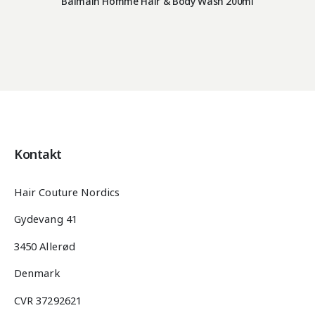
Balmain Homme Hair & Body Wash 200ml
Kontakt
Hair Couture Nordics
Gydevang 41
3450 Allerød
Denmark
CVR 37292621