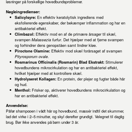
løsninger på forskellige hovedbundsproblemer.
Nøgleingredienser:
Salicylsyre:
En effektiv keratolytisk ingrediens med
eksfolierende egenskaber, der bekæmper inflammation og har en
antibakteriel effekt.
Climbazol:
Effektiv mod en af de primære årsager til skæl,
svampen
Malassezia furfur
. Det hjælper med at fjerne svampen
og forhindrer dens genopståen samt lindrer kløe.
Piroctone Olamine:
Effektiv mod skæl forårsaget af svampen
Pityrosporum ovale
.
Rosmarinus Officinalis (Rosmarin) Blad Ekstrakt:
Stimulerer
hovedbundens mikrocirkulation og har en antibakteriel effekt,
hvilket hjælper med at kontrollere skæl.
Hydrolyseret Kollagen:
En protein, der plejer og fugter både hår
og hud.
Menthol:
Frisker op, aktiverer hovedbundens mikrocirkulation og
har en antibakteriel effekt.
Anvendelse:
Påfør shampooen i vådt hår og hovedbund, massér indtil det skummer,
lad det virke i 2–5 minutter, og skyl derefter grundigt. Velegnet til daglig
brug. Bør ikke anvendes på børn under 3 år.