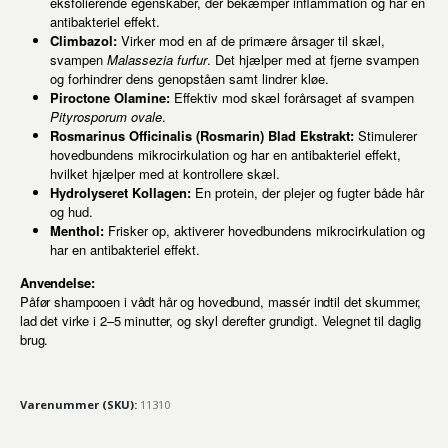
eksfolierende egenskaber, der bekæmper inflammation og har en
antibakteriel effekt.
Climbazol:
Virker mod en af de primære årsager til skæl,
svampen
Malassezia furfur
. Det hjælper med at fjerne svampen
og forhindrer dens genopståen samt lindrer kløe.
Piroctone Olamine:
Effektiv mod skæl forårsaget af svampen
Pityrosporum ovale
.
Rosmarinus Officinalis (Rosmarin) Blad Ekstrakt:
Stimulerer
hovedbundens mikrocirkulation og har en antibakteriel effekt,
hvilket hjælper med at kontrollere skæl.
Hydrolyseret Kollagen:
En protein, der plejer og fugter både hår
og hud.
Menthol:
Frisker op, aktiverer hovedbundens mikrocirkulation og
har en antibakteriel effekt.
Anvendelse:
Påfør shampooen i vådt hår og hovedbund, massér indtil det skummer,
lad det virke i 2–5 minutter, og skyl derefter grundigt. Velegnet til daglig
brug.
Varenummer (SKU):
11310