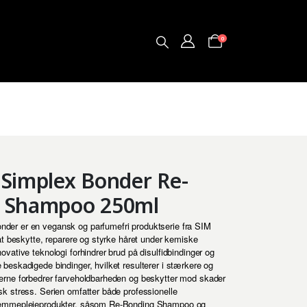
0
 Simplex Bonder Re-
 Shampoo 250ml
der er en vegansk og parfumefri produktserie fra SIM
 at beskytte, reparere og styrke håret under kemiske
ovative teknologi forhindrer brud på disulfidbindinger og
beskadigede bindinger, hvilket resulterer i stærkere og
erne forbedrer farveholdbarheden og beskytter mod skader
sk stress. Serien omfatter både professionelle
jemmeplejeprodukter, såsom Re-Bonding Shampoo og