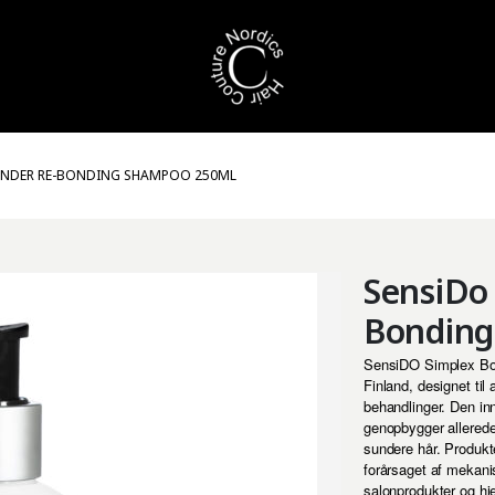
ONDER RE-BONDING SHAMPOO 250ML
SensiDo
Bonding
SensiDO Simplex Bon
Finland, designet til
behandlinger. Den inn
genopbygger allerede 
sundere hår. Produkt
forårsaget af mekani
salonprodukter og h