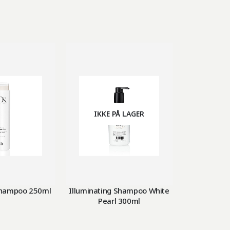
IKKE PÅ LAGER
IKKE
hampoo 250ml
Illuminating Shampoo White
Overnight R
Pearl 300ml