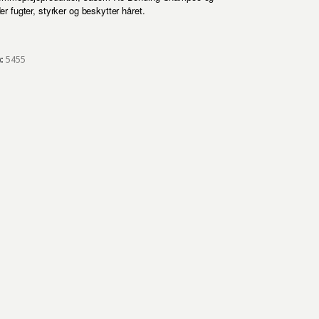
r fugter, styrker og beskytter håret.
):
5455