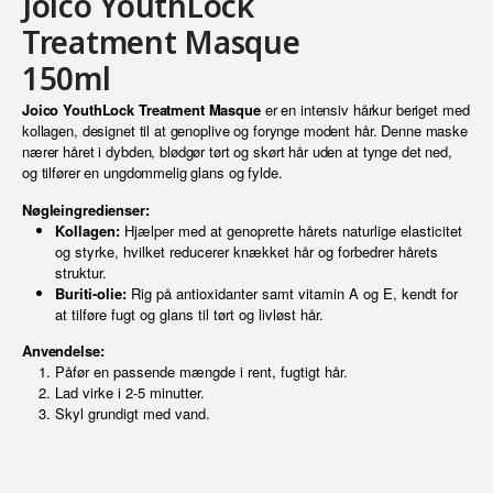
Joico YouthLock
Treatment Masque
150ml
Joico YouthLock Treatment Masque
er en intensiv hårkur beriget med
kollagen, designet til at genoplive og forynge modent hår. Denne maske
nærer håret i dybden, blødgør tørt og skørt hår uden at tynge det ned,
og tilfører en ungdommelig glans og fylde.
Nøgleingredienser:
Kollagen:
Hjælper med at genoprette hårets naturlige elasticitet
og styrke, hvilket reducerer knækket hår og forbedrer hårets
struktur.
Buriti-olie:
Rig på antioxidanter samt vitamin A og E, kendt for
at tilføre fugt og glans til tørt og livløst hår.
Anvendelse:
Påfør en passende mængde i rent, fugtigt hår.
Lad virke i 2-5 minutter.
Skyl grundigt med vand.