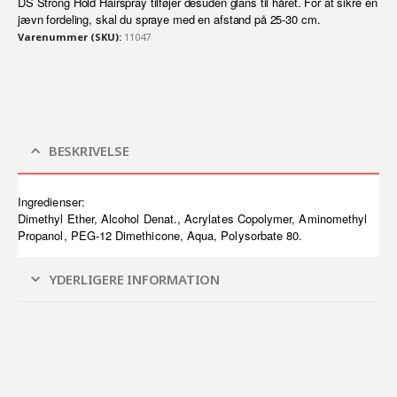
DS Strong Hold Hairspray tilføjer desuden glans til håret. For at sikre en
jævn fordeling, skal du spraye med en afstand på 25-30 cm.
Varenummer (SKU):
11047
BESKRIVELSE
Ingredienser:
Dimethyl Ether, Alcohol Denat., Acrylates Copolymer, Aminomethyl
Propanol, PEG-12 Dimethicone, Aqua, Polysorbate 80.
YDERLIGERE INFORMATION