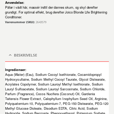
Anvendelse:
Påfør i vådt hår, massér indtil der dannes skum, og skyl derefter
grundigt. For optimal effekt, brug derefter Joico Blonde Life Brightening
Conditioner.
Varenummer (SKU):
2643579
BESKRIVELSE
Ingredienser:
Aqua (Water) (Eau), Sodium Cocoyl Isethionate, Cocamidopropyl
Hydroxysultaine, Sodium Methyl Cocoyl Taurate, Glycol Distearate,
Acrylates Copolymer, Sodium Lauroyl Methyl Isethionate, Sodium
Lauryl Sulfoacetate, Sodium Lauroyl Sarcosinate, Sodium Chloride,
Parfum (Fragrance), Cocos Nucifera (Coconut) Oil, Gardenia
Taitensis Flower Extract, Calophyllum Inophyllum Seed Oil, Arginine,
Polyquaternium-10, Polyquaternium-7, PEG-150 Distearate, PEG-120
Methyl Glucose Dioleate, Disodium EDTA, Citric Acid, Sodium
Hydroxide, Sodium Benzoate, Phenoxyethanol, Potassium Sorbate,