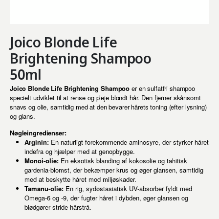
Joico Blonde Life
Brightening Shampoo
50ml
Joico Blonde Life Brightening Shampoo
er en sulfatfri shampoo
specielt udviklet til at rense og pleje blondt hår. Den fjerner skånsomt
snavs og olie, samtidig med at den bevarer hårets toning (efter lysning)
og glans.
Nøgleingredienser:
Arginin:
En naturligt forekommende aminosyre, der styrker håret
indefra og hjælper med at genopbygge.
Monoi-olie:
En eksotisk blanding af kokosolie og tahitisk
gardenia-blomst, der bekæmper krus og øger glansen, samtidig
med at beskytte håret mod miljøskader.
Tamanu-olie:
En rig, sydøstasiatisk UV-absorber fyldt med
Omega-6 og -9, der fugter håret i dybden, øger glansen og
blødgører stride hårstrå.