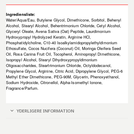
Ingrediensliste:
Water/Aqua/Eau, Butylene Glycol, Dimethicone, Sorbitol, Behenyl
Alcohol, Stearyl Alcohol, Behentrimonium Chloride, Cetyl Alcohol,
Glyceryl Oleate, Avena Sativa (Oat) Peptide, Laurdimonium
Hydroxypropyl Hydrolyzed Keratin, Arginine HCl,
Phosphatidylcholine, C10-40 Isoalkylamidopropylethyldimonium
Ethosulfate, Cocos Nucifera (Coconut) Oil, Moringa Oleifera Seed
Oil, Rosa Canina Fruit Oil, Tocopherol, Aminopropyl Dimethicone,
Isopropyl Alcohol, Stearyl Dihydroxypropyldimonium
Oligosaccharides, Steartrimonium Chloride, Octyldodecanol,
Propylene Glycol, Arginine, Citric Acid, Dipropylene Glycol, PEG-6
Methyl Ether Dimethicone, PEG-90M, Glycerin, Phenoxyethanol,
Sodium Hydroxide, Citronellol, Alpha-Isomethyl Ionone,
Fragrance/Parfum.
YDERLIGERE INFORMATION