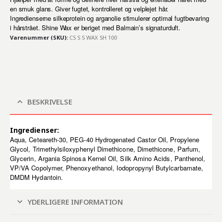
en smuk glans. Giver fugtet, kontrolleret og velplejet hår.
Ingredienserne silkeprotein og arganolie stimulerer optimal fugtbevaring
i hårstrået. Shine Wax er beriget med Balmain’s signaturduft.
Varenummer (SKU):
CS S S WAX SH 100
BESKRIVELSE
Ingredienser:
Aqua, Ceteareth-30, PEG-40 Hydrogenated Castor Oil, Propylene
Glycol, Trimethylsiloxyphenyl Dimethicone, Dimethicone, Parfum,
Glycerin, Argania Spinosa Kernel Oil, Silk Amino Acids, Panthenol,
VP/VA Copolymer, Phenoxyethanol, Iodopropynyl Butylcarbamate,
DMDM Hydantoin.
YDERLIGERE INFORMATION