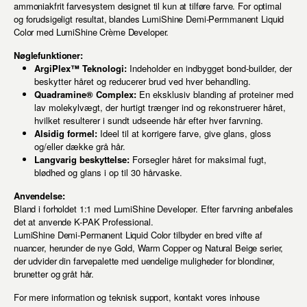
ammoniakfrit farvesystem designet til kun at tilføre farve. For optimal
og forudsigeligt resultat, blandes LumiShine Demi-Permmanent Liquid
Color med LumiShine Crème Developer.
Nøglefunktioner:
ArgiPlex™ Teknologi:
Indeholder en indbygget bond-builder, der
beskytter håret og reducerer brud ved hver behandling.
Quadramine® Complex:
En eksklusiv blanding af proteiner med
lav molekylvægt, der hurtigt trænger ind og rekonstruerer håret,
hvilket resulterer i sundt udseende hår efter hver farvning.
Alsidig formel:
Ideel til at korrigere farve, give glans, gloss
og/eller dække grå hår.
Langvarig beskyttelse:
Forsegler håret for maksimal fugt,
blødhed og glans i op til 30 hårvaske.
Anvendelse:
Bland i forholdet 1:1 med LumiShine Developer. Efter farvning anbefales
det at anvende K-PAK Professional.
LumiShine Demi-Permanent Liquid Color tilbyder en bred vifte af
nuancer, herunder de nye Gold, Warm Copper og Natural Beige serier,
der udvider din farvepalette med uendelige muligheder for blondiner,
brunetter og gråt hår.
For mere information og teknisk support, kontakt vores inhouse