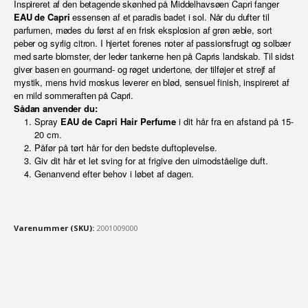
Inspireret af den betagende skønhed på Middelhavsøen Capri fanger
EAU de Capri
essensen af et paradis badet i sol. Når du dufter til
parfumen, mødes du først af en frisk eksplosion af grøn æble, sort
peber og syrlig citron. I hjertet forenes noter af passionsfrugt og solbær
med sarte blomster, der leder tankerne hen på Capris landskab. Til sidst
giver basen en gourmand- og røget undertone, der tilføjer et strejf af
mystik, mens hvid moskus leverer en blød, sensuel finish, inspireret af
en mild sommeraften på Capri.
Sådan anvender du:
Spray
EAU de Capri Hair Perfume
i dit hår fra en afstand på 15-
20 cm.
Påfør på tørt hår for den bedste duftoplevelse.
Giv dit hår et let sving for at frigive den uimodståelige duft.
Genanvend efter behov i løbet af dagen.
Varenummer (SKU):
2001009000