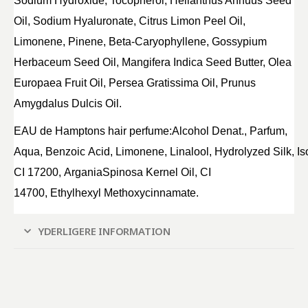
Sodium Hydroxide, Tocopherol, Helianthus Annuus Seed
Oil, Sodium Hyaluronate, Citrus Limon Peel Oil,
Limonene, Pinene, Beta-Caryophyllene, Gossypium
Herbaceum Seed Oil, Mangifera Indica Seed Butter, Olea
Europaea Fruit Oil, Persea Gratissima Oil, Prunus
Amygdalus Dulcis Oil.
EAU de Hamptons hair perfume:
Alcohol
Denat
., Parfum,
Aqua,
Benzoic
Acid,
Limonene
,
Linalool
,
Hydrolyzed
Silk
,
Is
CI 17200,
Argania
Spinosa
Kernel
Oil, CI
14700,
Ethylhexyl
Methoxycinnamate
.
YDERLIGERE INFORMATION