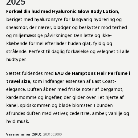
2025
Forkæl din hud med Hyaluronic Glow Body Lotion
,
beriget med hyaluronsyre for langvarig hydrering og
sheasmør, der nærer, blødgør og beskytter mod tørhed
og miljømæssige påvirkninger. Den lette og ikke-
klæbende formel efterlader huden glat, fyldig og
strålende. Perfekt til daglig forkælelse og velegnet til alle
hudtyper.
Sættet fuldendes med
EAU de Hamptons Hair Perfume i
travel size
, som indfanger essensen af East Coast-
elegance. Duften åbner med friske noter af bergamot,
kardemomme og ingefær, der glider over i et hjerte af
kanel, spidskommen og bløde blomster. I bunden
afrundes duften med vetiver, cedertræ, amber, vanilje og
hvid musk.
Varenummer (SKU):
2031003000