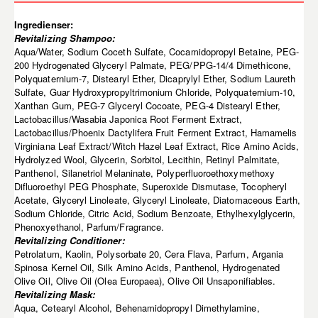
Ingredienser:
Revitalizing Shampoo:
Aqua/Water, Sodium Coceth Sulfate, Cocamidopropyl Betaine, PEG-
200 Hydrogenated Glyceryl Palmate, PEG/PPG-14/4 Dimethicone,
Polyquaternium-7, Distearyl Ether, Dicaprylyl Ether, Sodium Laureth
Sulfate, Guar Hydroxypropyltrimonium Chloride, Polyquaternium-10,
Xanthan Gum, PEG-7 Glyceryl Cocoate, PEG-4 Distearyl Ether,
Lactobacillus/Wasabia Japonica Root Ferment Extract,
Lactobacillus/Phoenix Dactylifera Fruit Ferment Extract, Hamamelis
Virginiana Leaf Extract/Witch Hazel Leaf Extract, Rice Amino Acids,
Hydrolyzed Wool, Glycerin, Sorbitol, Lecithin, Retinyl Palmitate,
Panthenol, Silanetriol Melaninate, Polyperfluoroethoxymethoxy
Difluoroethyl PEG Phosphate, Superoxide Dismutase, Tocopheryl
Acetate, Glyceryl Linoleate, Glyceryl Linoleate, Diatomaceous Earth,
Sodium Chloride, Citric Acid, Sodium Benzoate, Ethylhexylglycerin,
Phenoxyethanol, Parfum/Fragrance.
Revitalizing Conditioner:
Petrolatum, Kaolin, Polysorbate 20, Cera Flava, Parfum, Argania
Spinosa Kernel Oil, Silk Amino Acids, Panthenol, Hydrogenated
Olive Oil, Olive Oil (Olea Europaea), Olive Oil Unsaponifiables.
Revitalizing Mask:
Aqua, Cetearyl Alcohol, Behenamidopropyl Dimethylamine,