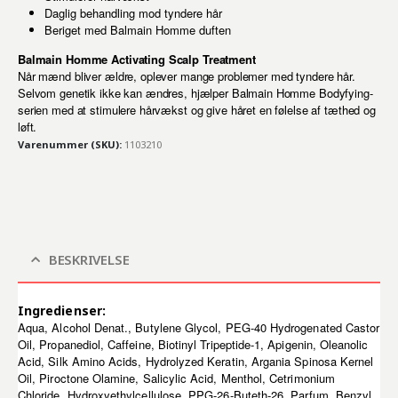
Daglig behandling mod tyndere hår
Beriget med Balmain Homme duften
Balmain Homme Activating Scalp Treatment
Når mænd bliver ældre, oplever mange problemer med tyndere hår.
Selvom genetik ikke kan ændres, hjælper Balmain Homme Bodyfying-
serien med at stimulere hårvækst og give håret en følelse af tæthed og
løft.
Varenummer (SKU):
1103210
BESKRIVELSE
Ingredienser:
Aqua, Alcohol Denat., Butylene Glycol, PEG-40 Hydrogenated Castor
Oil, Propanediol, Caffeine, Biotinyl Tripeptide-1, Apigenin, Oleanolic
Acid, Silk Amino Acids, Hydrolyzed Keratin, Argania Spinosa Kernel
Oil, Piroctone Olamine, Salicylic Acid, Menthol, Cetrimonium
Chloride, Hydroxyethylcellulose, PPG-26-Buteth-26, Parfum, Benzyl