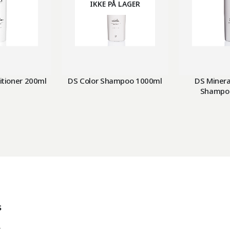
IKKE PÅ LAGER
itioner 200ml
DS Color Shampoo 1000ml
DS Miner
Shampoo
s
t