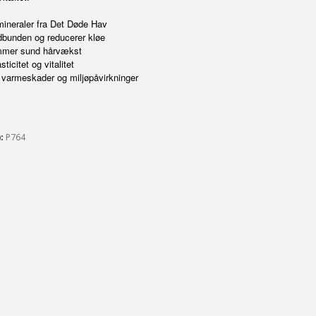
mineraler fra Det Døde Hav
dbunden og reducerer kløe
emmer sund hårvækst
ticitet og vitalitet
varmeskader og miljøpåvirkninger
):
P764