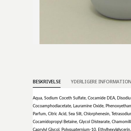
BESKRIVELSE
YDERLIGERE INFORMATIO
Aqua, Sodium Coceth Sulfate, Cocamide DEA, Disodi
Cocoamphodiacetate, Lauramine Oxide, Phenoxyethano
Parfum, Citric Acid, Sea Silt, Chlorphenesin, Tetrasod
Cocamidopropyl Betaine, Glycol Distearate, Chamomill
Caprylyl Glycol, Polyquaternium-10, Ethylhexylglycer