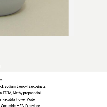
N
um
l, Sodium Lauroyl Sarcosinate,
ium EDTA, Methylpropanediol,
a Recutita Flower Water,
in, Cocamide MEA, Propylene