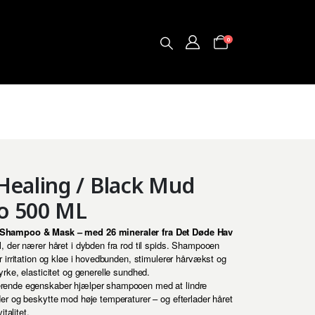
0
Healing / Black Mud
o 500 ML
 Shampoo & Mask – med 26 mineraler fra Det Døde Hav
l, der nærer håret i dybden fra rod til spids. Shampooen
r irritation og kløe i hovedbunden, stimulerer hårvækst og
yrke, elasticitet og generelle sundhed.
rende egenskaber hjælper shampooen med at lindre
der og beskytte mod høje temperaturer – og efterlader håret
italitet.