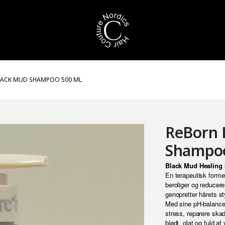
BLACK MUD SHAMPOO 500 ML
ReBorn 
Shampo
Black Mud Healing
En terapeutisk forme
beroliger og reducere
genopretter hårets st
Med sine pH-balance
stress, reparere ska
blødt, glat og fuld af v