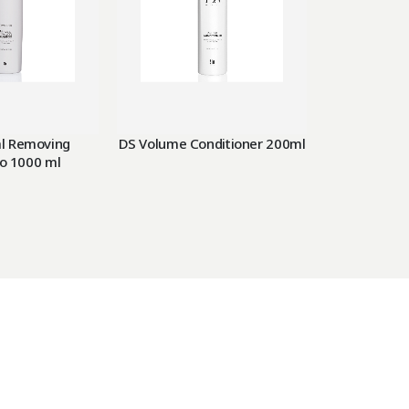
IKKE
al Removing
DS Volume Conditioner 200ml
Moisturizi
 1000 ml
Travel