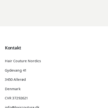
Kontakt
Hair Couture Nordics
Gydevang 41
3450 Allerød
Denmark
CVR 37292621
info@haircouture.dk