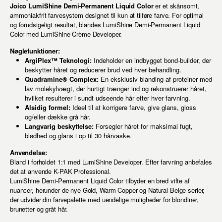
Joico LumiShine Demi-Permanent Liquid Color
er et skånsomt,
ammoniakfrit farvesystem designet til kun at tilføre farve. For optimal
og forudsigeligt resultat, blandes LumiShine Demi-Permanent Liquid
Color med LumiShine Crème Developer.
Nøglefunktioner:
ArgiPlex™ Teknologi:
Indeholder en indbygget bond-builder, der
beskytter håret og reducerer brud ved hver behandling.
Quadramine® Complex:
En eksklusiv blanding af proteiner med
lav molekylvægt, der hurtigt trænger ind og rekonstruerer håret,
hvilket resulterer i sundt udseende hår efter hver farvning.
Alsidig formel:
Ideel til at korrigere farve, give glans, gloss
og/eller dække grå hår.
Langvarig beskyttelse:
Forsegler håret for maksimal fugt,
blødhed og glans i op til 30 hårvaske.
Anvendelse:
Bland i forholdet 1:1 med LumiShine Developer. Efter farvning anbefales
det at anvende K-PAK Professional.
LumiShine Demi-Permanent Liquid Color tilbyder en bred vifte af
nuancer, herunder de nye Gold, Warm Copper og Natural Beige serier,
der udvider din farvepalette med uendelige muligheder for blondiner,
brunetter og gråt hår.