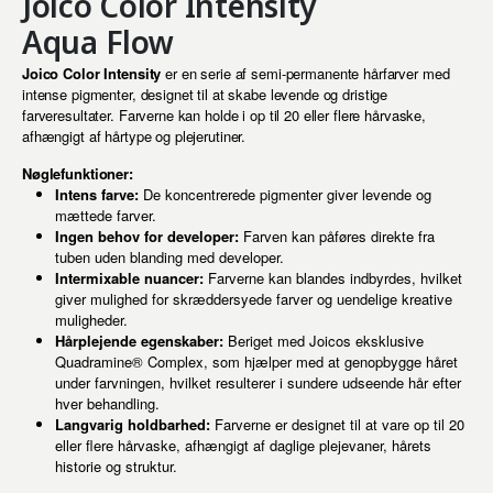
Joico Color Intensity
Aqua Flow
Joico Color Intensity
er en serie af semi-permanente hårfarver med
intense pigmenter, designet til at skabe levende og dristige
farveresultater. Farverne kan holde i op til 20 eller flere hårvaske,
afhængigt af hårtype og plejerutiner.
Nøglefunktioner:
Intens farve:
De koncentrerede pigmenter giver levende og
mættede farver.
Ingen behov for developer:
Farven kan påføres direkte fra
tuben uden blanding med developer.
Intermixable nuancer:
Farverne kan blandes indbyrdes, hvilket
giver mulighed for skræddersyede farver og uendelige kreative
muligheder.
Hårplejende egenskaber:
Beriget med Joicos eksklusive
Quadramine® Complex, som hjælper med at genopbygge håret
under farvningen, hvilket resulterer i sundere udseende hår efter
hver behandling.
Langvarig holdbarhed:
Farverne er designet til at vare op til 20
eller flere hårvaske, afhængigt af daglige plejevaner, hårets
historie og struktur.