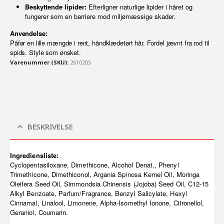
Beskyttende lipider:
Efterligner naturlige lipider i håret og
fungerer som en barriere mod miljømæssige skader.
Anvendelse:
Påfør en lille mængde i rent, håndklædetørt hår. Fordel jævnt fra rod til
spids. Style som ønsket.
Varenummer (SKU):
2610205
BESKRIVELSE
Ingrediensliste:
Cyclopentasiloxane, Dimethicone, Alcohol Denat., Phenyl
Trimethicone, Dimethiconol, Argania Spinosa Kernel Oil, Moringa
Oleifera Seed Oil, Simmondsia Chinensis (Jojoba) Seed Oil, C12-15
Alkyl Benzoate, Parfum/Fragrance, Benzyl Salicylate, Hexyl
Cinnamal, Linalool, Limonene, Alpha-Isomethyl Ionone, Citronellol,
Geraniol, Coumarin.