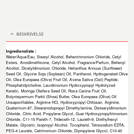
BESKRIVELSE
Ingrediensliste :
Water/Aqua/Eau, Stearyl Alcohol, Behentrimonium Chloride, Cetyl
Esters, Amodimethicone, Cetyl Alcohol, Fragrance/Parfum, Behenyl
Alcohol, Dicetyldimonium Chloride, Helianthus Annuus (Sunflower)
Seed Oil, Glycine Soja (Soybean) Oil, Panthenol, Hydrogenated Olive
Oil, Olea Europaea (Olive) Fruit Oil, Avena Sativa (Oat) Peptide,
Phosphatidylcholine, Laurdimonium Hydroxypropyl Hydrolyzed
Keratin, Moringa Oleifera Seed Oil, Rosa Canina Fruit Oil,
Butyrospermum Parkii (Shea) Butter, Olea Europaea (Olive) Oil
Unsaponifiables, Arginine HCl, Hydroxypropyl Chitosan, Arginine,
Quaternium-87, Stearamidopropyl Dimethylamine, Distearyldimonium
Chloride, Citric Acid, Propylene Glycol, Guar Hydroxypropyltrimonium
Chloride, C11-15 Pareth-7, Trideceth-12, Laureth-9, Diethylhexyl
Malate, Glycerin, Isopropyl Alcohol, Tocopherol, Tetrasodium EDTA,
PEG-4 Laurate, Cetrimonium Chloride, Dipropylene Glycol, C10-40