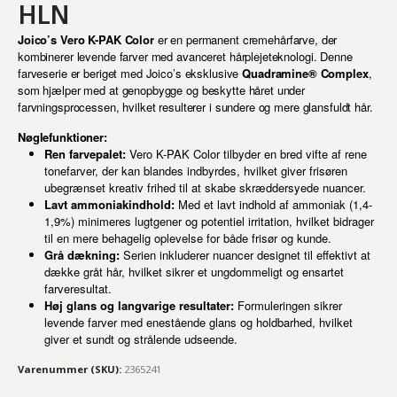
HLN
Joico’s Vero K-PAK Color
er en permanent cremehårfarve, der
kombinerer levende farver med avanceret hårplejeteknologi. Denne
farveserie er beriget med Joico’s eksklusive
Quadramine® Complex
,
som hjælper med at genopbygge og beskytte håret under
farvningsprocessen, hvilket resulterer i sundere og mere glansfuldt hår.
Nøglefunktioner:
Ren farvepalet:
Vero K-PAK Color tilbyder en bred vifte af rene
tonefarver, der kan blandes indbyrdes, hvilket giver frisøren
ubegrænset kreativ frihed til at skabe skræddersyede nuancer.
Lavt ammoniakindhold:
Med et lavt indhold af ammoniak (1,4-
1,9%) minimeres lugtgener og potentiel irritation, hvilket bidrager
til en mere behagelig oplevelse for både frisør og kunde.
Grå dækning:
Serien inkluderer nuancer designet til effektivt at
dække gråt hår, hvilket sikrer et ungdommeligt og ensartet
farveresultat.
Høj glans og langvarige resultater:
Formuleringen sikrer
levende farver med enestående glans og holdbarhed, hvilket
giver et sundt og strålende udseende.
Varenummer (SKU):
2365241