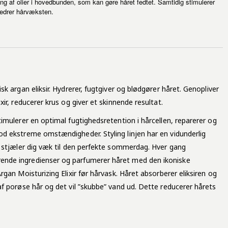
ng af olier i hovedbunden, som kan gøre håret fedtet. Samtidig stimulerer
bedrer hårvæksten.
sk argan eliksir. Hydrerer, fugtgiver og blødgører håret. Genopliver
xir, reducerer krus og giver et skinnende resultat.
timulerer en optimal fugtighedsretention i hårcellen, reparerer og
od ekstreme omstændigheder. Styling linjen har en vidunderlig
er stjæler dig væk til den perfekte sommerdag. Hver gang
ende ingredienser og parfumerer håret med den ikoniske
rgan Moisturizing Elixir før hårvask. Håret absorberer eliksiren og
af porøse hår og det vil ”skubbe” vand ud. Dette reducerer hårets