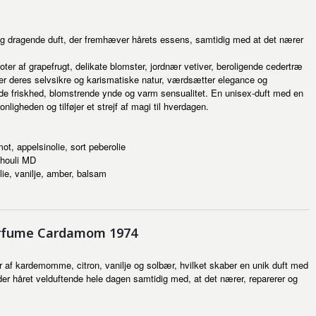
 og dragende duft, der fremhæver hårets essens, samtidig med at det nærer
oter af grapefrugt, delikate blomster, jordnær vetiver, beroligende cedertræ
r deres selvsikre og karismatiske natur, værdsætter elegance og
nde friskhed, blomstrende ynde og varm sensualitet. En unisex-duft med en
ligheden og tilføjer et strejf af magi til hverdagen.
ot, appelsinolie, sort peberolie
chouli MD
lie, vanilje, amber, balsam
erfume Cardamom 1974
 af kardemomme, citron, vanilje og solbær, hvilket skaber en unik duft med
der håret velduftende hele dagen samtidig med, at det nærer, reparerer og