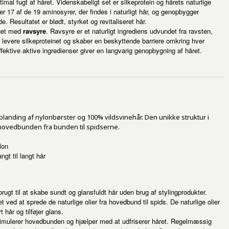
timal fugt af håret. Videnskabeligt set er silkeprotein og hårets naturlige
er 17 af de 19 aminosyrer, der findes i naturligt hår, og genopbygger
Resultatet er blødt, styrket og revitaliseret hår.
iget med
ravsyre
. Ravsyre er et naturligt ingrediens udvundet fra ravsten,
 levere silkeproteinet og skaber en beskyttende barriere omkring hver
fektive aktive ingredienser giver en langvarig genopbygning af håret.
landing af nylonbørster og 100% vildsvinehår. Den unikke struktur i
å hovedbunden fra bunden til spidserne.
lon
ngt til langt hår
brugt til at skabe sundt og glansfuldt hår uden brug af stylingprodukter.
 ved at sprede de naturlige olier fra hovedbund til spids. De naturlige olier
 hår og tilføjer glans.
timulerer hovedbunden og hjælper med at udfriserer håret. Regelmæssig