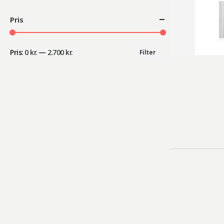
Pris
Pris:
0 kr.
—
2.700 kr.
Filter
Mindste
Højeste
pris
pris