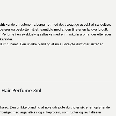
iskende citrustone fra bergamot med det træagtige aspekt af sandeltræ.
eparerer og beskytter håret, samtidig med at den tilfører en langvarig duft.
ir Perfume i en eksklusiv glasflaske med en maskulin aroma, der efterlader
karakter.
ft til håret. Den unikke blanding af nøje udvalgte duftnoter sikrer en
 Hair Perfume 3ml
il håret. Den unikke blanding af nøje udvalgte duftnoter sikrer en opløftende
eriget med arganeliksir og silkeprotein, som fugter og revitaliserer