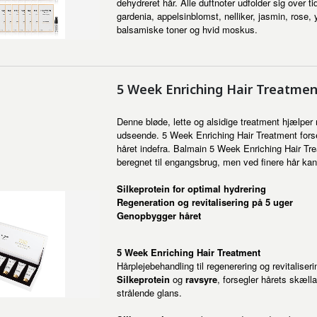
dehydreret hår. Alle duftnoter udfolder sig over t
gardenia, appelsinblomst, nelliker, jasmin, rose,
balsamiske toner og hvid moskus.
5 Week Enriching Hair Treatment
Denne bløde, lette og alsidige treatment hjælpe
udseende. 5 Week Enriching Hair Treatment forseg
håret indefra. Balmain 5 Week Enriching Hair Tre
beregnet til engangsbrug, men ved finere hår kan 
Silkeprotein for optimal hydrering
Regeneration og revitalisering på 5 uger
Genopbygger håret
5 Week Enriching Hair Treatment
Hårplejebehandling til regenerering og revitaliser
Silkeprotein
og
ravsyre
, forsegler hårets skælla
strålende glans.