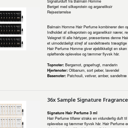
Signaturduft fra Balmain Homme
Beriget med silkeprotein og arganeliksir
Rejsestørrelse
Balmain Homme Hair Perfume kombinerer den opfr
Indholdet af silkeprotein og arganeliksir nærer, r
Velegnet til alle hårtyper, præsenteres denne Ha
et uimodståeligt strejf af sandeltræets træagtige 
Hair Perfume Homme giver øjeblikkeligt en skøn du
opløftende oplevelse og tæmmer flyvsk hår.
Topnoter:
Bergamot, grapefrugt, mandarin
Hjertenoter:
Olibanum, sort peber, lavendel
Basenoter:
Patchouli, vetiver, amber, sandeltræ
36x Sample Signature Fragrance
Signature Hair Perfume 3 ml
Hair Perfume tilfører straks en vidunderlig duft t
oplevelse og tæmmer flyvsk hår. Hair Perfume er b