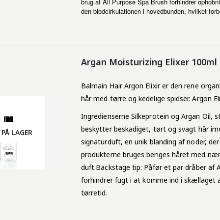
brug af All Purpose Spa Brush forhindrer ophobni
den blodcirkulationen i hovedbunden, hvilket for
Argan Moisturizing Elixer 100ml
Balmain Hair Argon Elixir er den rene organi
hår med tørre og kedelige spidser. Argon Eli
Ingredienserne Silkeprotein og Argan Oil, s
beskytter beskadiget, tørt og svagt hår im
 PÅ LAGER
signaturduft, en unik blanding af noder, d
produkterne bruges beriges håret med nær
duft.Backstage tip: Påfør et par dråber af A
forhindrer fugt i at komme ind i skællaget 
tørretid.