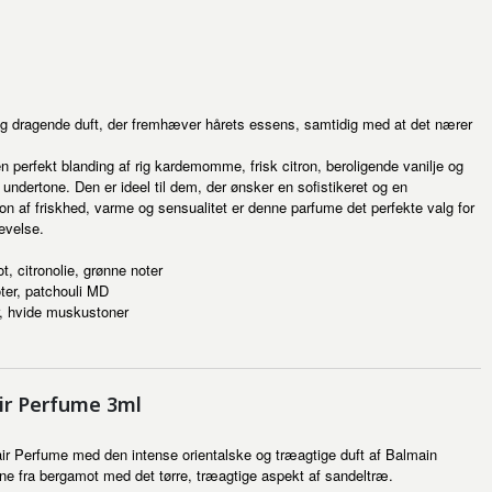
 og dragende duft, der fremhæver hårets essens, samtidig med at det nærer
perfekt blanding af rig kardemomme, frisk citron, beroligende vanilje og
 undertone. Den er ideel til dem, der ønsker en sofistikeret og en
n af friskhed, varme og sensualitet er denne parfume det perfekte valg for
evelse.
 citronolie, grønne noter
ter, patchouli MD
, hvide muskustoner
r Perfume 3ml
r Perfume med den intense orientalske og træagtige duft af Balmain
e fra bergamot med det tørre, træagtige aspekt af sandeltræ.