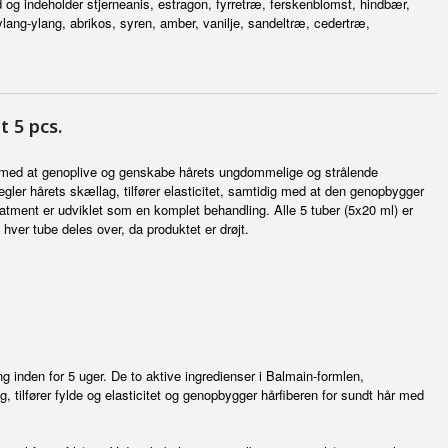
id og indeholder stjerneanis, estragon, fyrretræ, ferskenblomst, hindbær,
 ylang-ylang, abrikos, syren, amber, vanilje, sandeltræ, cedertræ,
 5 pcs.
r med at genoplive og genskabe hårets ungdommelige og strålende
ler hårets skællag, tilfører elasticitet, samtidig med at den genopbygger
atment er udviklet som en komplet behandling. Alle 5 tuber (5x20 ml) er
hver tube deles over, da produktet er drøjt.
ing inden for 5 uger. De to aktive ingredienser i Balmain-formlen,
g, tilfører fylde og elasticitet og genopbygger hårfiberen for sundt hår med