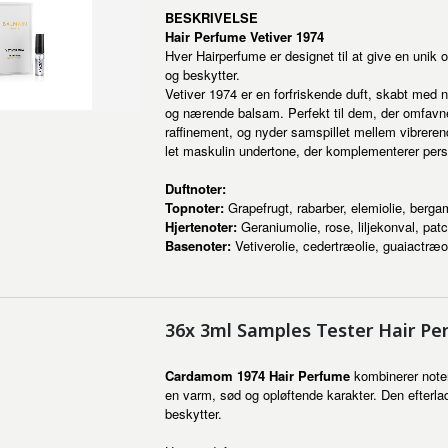
BESKRIVELSE
Hair Perfume Vetiver 1974
Hver Hairperfume er designet til at give en unik
og beskytter.
Vetiver 1974 er en forfriskende duft, skabt med n
og nærende balsam. Perfekt til dem, der omfavne
raffinement, og nyder samspillet mellem vibrere
let maskulin undertone, der komplementerer person
Duftnoter:
Topnoter:
Grapefrugt, rabarber, elemiolie, bergam
Hjertenoter:
Geraniumolie, rose, liljekonval, pat
Basenoter:
Vetiverolie, cedertræolie, guaiactræo
36x 3ml Samples Tester Hair P
Cardamom 1974 Hair Perfume
kombinerer noter
en varm, sød og opløftende karakter. Den efterla
beskytter.