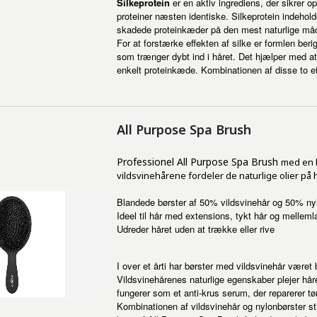
Silkeprotein
er en aktiv ingrediens, der sikrer op
proteiner næsten identiske. Silkeprotein indehold
skadede proteinkæder på den mest naturlige måde. 
For at forstærke effekten af silke er formlen ber
som trænger dybt ind i håret. Det hjælper med at
enkelt proteinkæde. Kombinationen af disse to ef
All Purpose Spa Brush
Professionel All Purpose Spa Brush
med en b
vildsvinehårene fordeler de naturlige olier p
Blandede børster af 50% vildsvinehår og 50% ny
Ideel til hår med extensions, tykt hår og mellemla
Udreder håret uden at trække eller rive
I over et årti har børster med vildsvinehår været 
Vildsvinehårenes naturlige egenskaber plejer håret
fungerer som et anti-krus serum, der reparerer tørt
Kombinationen af vildsvinehår og nylonbørster s