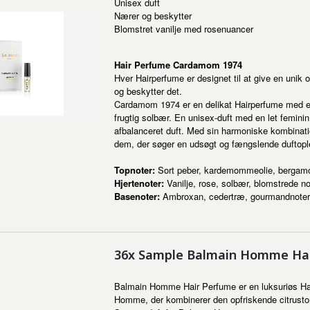
Unisex duft
Nærer og beskytter
Blomstret vanilje med rosenuancer
Hair Perfume Cardamom 1974
Hver Hairperfume er designet til at give en unik
og beskytter det.
Cardamom 1974 er en delikat Hairperfume med en 
frugtig solbær. En unisex-duft med en let feminin
afbalanceret duft. Med sin harmoniske kombinatio
dem, der søger en udsøgt og fængslende duftopl
Topnoter:
Sort peber, kardemommeolie, bergamot,
Hjertenoter:
Vanilje, rose, solbær, blomstrede no
Basenoter:
Ambroxan, cedertræ, gourmandnoter
36x Sample Balmain Homme Hai
Balmain Homme Hair Perfume er en luksuriøs Hai
Homme, der kombinerer den opfriskende citruston