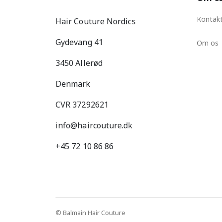
Kontak
Hair Couture Nordics
Gydevang 41
Om os
3450 Allerød
Denmark
CVR 37292621
info@haircouture.dk
+45 72 10 86 86
© Balmain Hair Couture