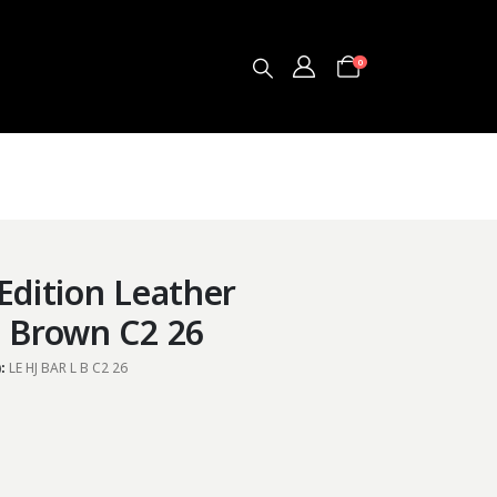
0
Edition Leather
e Brown C2 26
):
LE HJ BAR L B C2 26