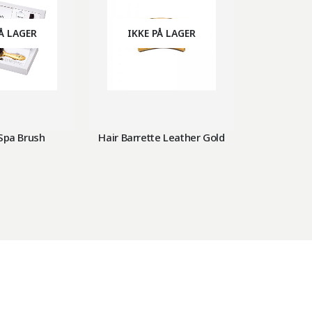
PÅ LAGER
IKKE PÅ LAGER
IKKE
Spa Brush
Hair Barrette Leather Gold
Professiona
Brush X