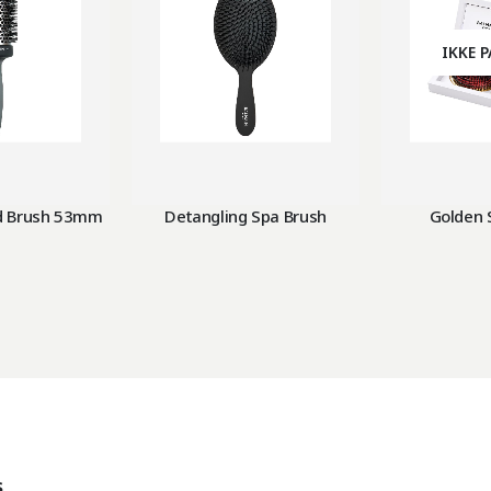
IKKE 
d Brush 53mm
Detangling Spa Brush
Golden 
s