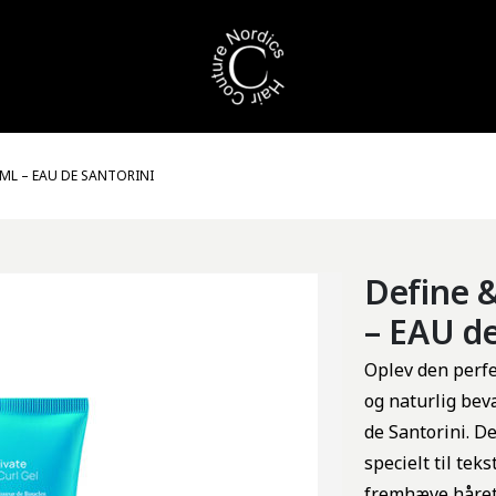
0ML – EAU DE SANTORINI
Define &
– EAU de
Oplev den perfe
og naturlig be
de Santorini. De
specielt til tek
fremhæve hårets