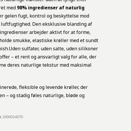
ret med
98% ingredienser af naturlig
ver gelen fugt, kontrol og beskyttelse mod
øj luftfugtighed. Den eksklusive blanding af
ingredienser arbejder aktivt for at forme,
tholde smukke, elastiske krøller med et sundt
nish.Uden sulfater, uden salte, uden silikoner
ffer – et rent og ansvarligt valg for alle, der
vne deres naturlige tekstur med maksimal
inerede, fleksible og levende krøller, der
n – og stadig føles naturlige, bløde og
):
2000024070