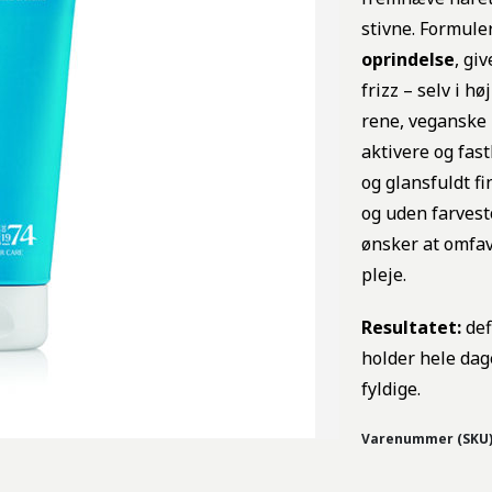
stivne. Formule
oprindelse
, gi
frizz – selv i h
rene, veganske 
aktivere og fas
og glansfuldt fi
og uden farvesto
ønsker at omfa
pleje.
Resultatet:
def
holder hele dage
fyldige.
Varenummer (SKU