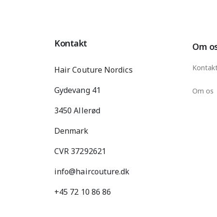
Kontakt
Om o
Kontak
Hair Couture Nordics
Gydevang 41
Om os
3450 Allerød
Denmark
CVR 37292621
info@haircouture.dk
+45 72 10 86 86