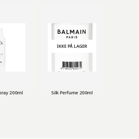
IKKE PÅ LAGER
Spray 200ml
Silk Perfume 200ml
Thermal Pr
2