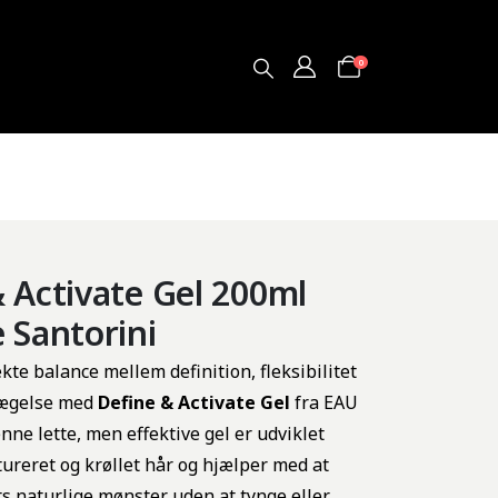
0
 Activate Gel 200ml
 Santorini
kte balance mellem definition, fleksibilitet
vægelse med
Define & Activate Gel
fra EAU
nne lette, men effektive gel er udviklet
stureret og krøllet hår og hjælper med at
 naturlige mønster uden at tynge eller