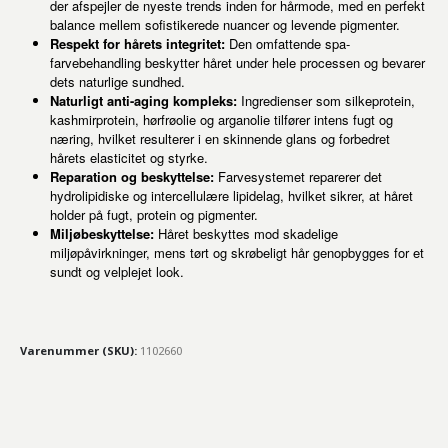
der afspejler de nyeste trends inden for hårmode, med en perfekt
balance mellem sofistikerede nuancer og levende pigmenter.
Respekt for hårets integritet:
Den omfattende spa-
farvebehandling beskytter håret under hele processen og bevarer
dets naturlige sundhed.
Naturligt anti-aging kompleks:
Ingredienser som silkeprotein,
kashmirprotein, hørfrøolie og arganolie tilfører intens fugt og
næring, hvilket resulterer i en skinnende glans og forbedret
hårets elasticitet og styrke.
Reparation og beskyttelse:
Farvesystemet reparerer det
hydrolipidiske og intercellulære lipidelag, hvilket sikrer, at håret
holder på fugt, protein og pigmenter.
Miljøbeskyttelse:
Håret beskyttes mod skadelige
miljøpåvirkninger, mens tørt og skrøbeligt hår genopbygges for et
sundt og velplejet look.
Varenummer (SKU):
1102660