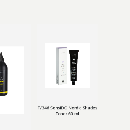
T/346 SensiDO Nordic Shades
T/69 SensiD
Toner 60 ml
Ton