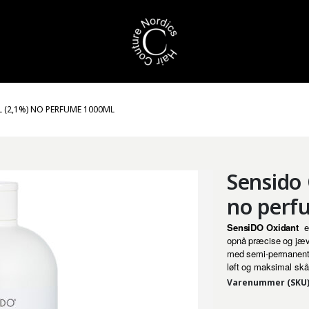
 (2,1%) NO PERFUME 1000ML
Sensido 
no perf
SensiDO Oxidant
e
opnå præcise og jævne
med semi-permanente
løft og maksimal sk
Varenummer (SKU