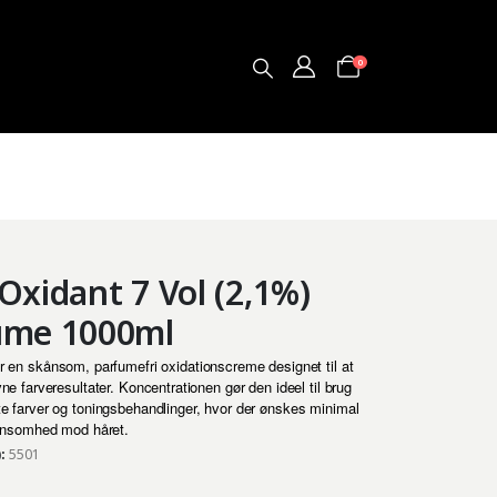
0
Oxidant 7 Vol (2,1%)
ume 1000ml
r en skånsom, parfumefri oxidationscreme designet til at
 farveresultater. Koncentrationen gør den ideel til brug
 farver og toningsbehandlinger, hvor der ønskes minimal
ånsomhed mod håret.
):
5501