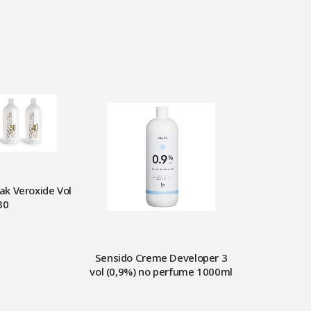
Pak Veroxide Vol
30
Sensido Creme Developer 3
Sensido Oxid
vol (0,9%) no perfume 1000ml
no per