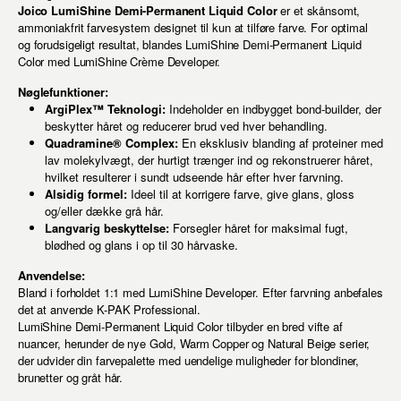
Joico LumiShine Demi-Permanent Liquid Color
er et skånsomt,
ammoniakfrit farvesystem designet til kun at tilføre farve. For optimal
og forudsigeligt resultat, blandes LumiShine Demi-Permanent Liquid
Color med LumiShine Crème Developer.
Nøglefunktioner:
ArgiPlex™ Teknologi:
Indeholder en indbygget bond-builder, der
beskytter håret og reducerer brud ved hver behandling.
Quadramine® Complex:
En eksklusiv blanding af proteiner med
lav molekylvægt, der hurtigt trænger ind og rekonstruerer håret,
hvilket resulterer i sundt udseende hår efter hver farvning.
Alsidig formel:
Ideel til at korrigere farve, give glans, gloss
og/eller dække grå hår.
Langvarig beskyttelse:
Forsegler håret for maksimal fugt,
blødhed og glans i op til 30 hårvaske.
Anvendelse:
Bland i forholdet 1:1 med LumiShine Developer. Efter farvning anbefales
det at anvende K-PAK Professional.
LumiShine Demi-Permanent Liquid Color tilbyder en bred vifte af
nuancer, herunder de nye Gold, Warm Copper og Natural Beige serier,
der udvider din farvepalette med uendelige muligheder for blondiner,
brunetter og gråt hår.