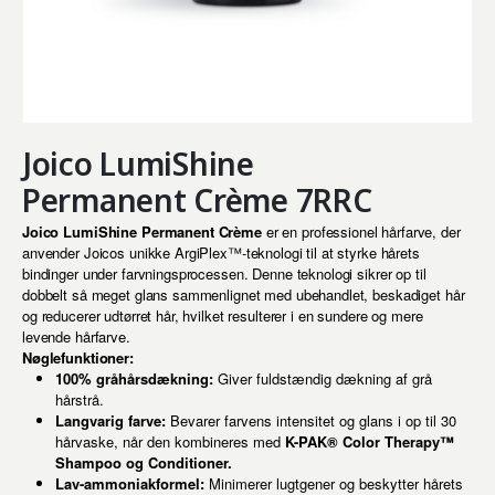
Joico LumiShine
Permanent Crème 7RRC
Joico LumiShine Permanent Crème
er en professionel hårfarve, der
anvender Joicos unikke ArgiPlex™-teknologi til at styrke hårets
bindinger under farvningsprocessen. Denne teknologi sikrer op til
dobbelt så meget glans sammenlignet med ubehandlet, beskadiget hår
og reducerer udtørret hår, hvilket resulterer i en sundere og mere
levende hårfarve.
Nøglefunktioner:
100% gråhårsdækning:
Giver fuldstændig dækning af grå
hårstrå.
Langvarig farve:
Bevarer farvens intensitet og glans i op til 30
hårvaske, når den kombineres med
K-PAK® Color Therapy™
Shampoo og Conditioner.
Lav-ammoniakformel:
Minimerer lugtgener og beskytter hårets