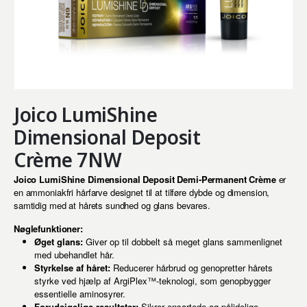
Joico LumiShine
Dimensional Deposit
Crème 7NW
Joico LumiShine Dimensional Deposit Demi-Permanent Crème
er
en ammoniakfri hårfarve designet til at tilføre dybde og dimension,
samtidig med at hårets sundhed og glans bevares.
Nøglefunktioner:
Øget glans:
Giver op til dobbelt så meget glans sammenlignet
med ubehandlet hår.
Styrkelse af håret:
Reducerer hårbrud og genopretter hårets
styrke ved hjælp af ArgiPlex™-teknologi, som genopbygger
essentielle aminosyrer.
Forudsigelige resultater:
Sikrer ensartede og pålidelige