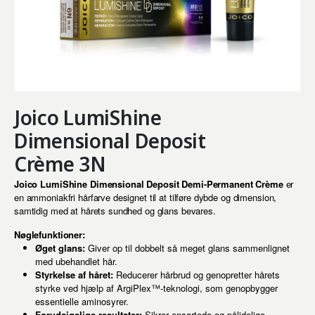
Joico LumiShine
Dimensional Deposit
Crème 3N
Joico LumiShine Dimensional Deposit Demi-Permanent Crème
er
en ammoniakfri hårfarve designet til at tilføre dybde og dimension,
samtidig med at hårets sundhed og glans bevares.
Nøglefunktioner:
Øget glans:
Giver op til dobbelt så meget glans sammenlignet
med ubehandlet hår.
Styrkelse af håret:
Reducerer hårbrud og genopretter hårets
styrke ved hjælp af ArgiPlex™-teknologi, som genopbygger
essentielle aminosyrer.
Forudsigelige resultater:
Sikrer ensartede og pålidelige