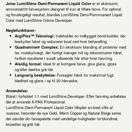
Joico LumiShine Demi-Permanent Liquid Color
er et skånsomt,
ammoniakfrit farvesystem designet til kun at tilføre farve. For optimal
og forudsigeligt resultat, blandes LumiShine Demi-Permmanent Liquid
Color med LumiShine Crème Developer.
Nøglefunktioner:
ArgiPlex™ Teknologi:
Indeholder en indbygget bond-builder, der
beskytter håret og reducerer brud ved hver behandling.
Quadramine® Complex:
En eksklusiv blanding af proteiner med
lav molekylvægt, der hurtigt trænger ind og rekonstruerer håret,
hvilket resulterer i sundt udseende hår efter hver farvning.
Alsidig formel:
Ideel til at korrigere farve, give glans, gloss
og/eller dække grå hår.
Langvarig beskyttelse:
Forsegler håret for maksimal fugt,
blødhed og glans i op til 30 hårvaske.
Anvendelse:
Bland i forholdet 1:1 med LumiShine Developer. Efter farvning anbefales
det at anvende K-PAK Professional.
LumiShine Demi-Permanent Liquid Color tilbyder en bred vifte af
nuancer, herunder de nye Gold, Warm Copper og Natural Beige serier,
der udvider din farvepalette med uendelige muligheder for blondiner,
brunetter og gråt hår.