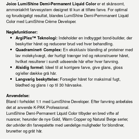
Joico LumiShine Demi-Permanent Liquid Color
er et skånsomt,
ammoniakfrit farvesystem designet til kun at tilføre farve. For optimal
og forudsigeligt resultat, blandes LumiShine Demi-Permmanent Liquid
Color med LumiShine Crème Developer.
Nøglefunktioner:
ArgiPlex™ Teknologi:
Indeholder en indbygget bond-builder, der
beskytter håret og reducerer brud ved hver behandling.
Quadramine® Complex:
En eksklusiv blanding af proteiner med
lav molekylvægt, der hurtigt trænger ind og rekonstruerer håret,
hvilket resulterer i sundt udseende hår efter hver farvning.
Alsidig formel:
Ideel til at korrigere farve, give glans, gloss
og/eller dække grå hår.
Langvarig beskyttelse:
Forsegler håret for maksimal fugt,
blødhed og glans i op til 30 hårvaske.
Anvendelse:
Bland i forholdet 1:1 med LumiShine Developer. Efter farvning anbefales
det at anvende K-PAK Professional.
LumiShine Demi-Permanent Liquid Color tilbyder en bred vifte af
nuancer, herunder de nye Gold, Warm Copper og Natural Beige serier,
der udvider din farvepalette med uendelige muligheder for blondiner,
brunetter og gråt hår.