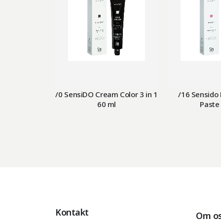
/0 SensiDO Cream Color 3 in 1
/16 Sensido 
60 ml
Paste
Kontakt
Om o