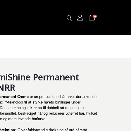
0
umiShine Permanent
INRR
ermanent Crème
er en professionel hårfarve, der anvender
x™-teknologi til at styrke hårets bindinger under
Denne teknologi sikrer op til dobbelt så meget glans
handlet, beskadiget hår og reducerer udtørret hår, hvilket
re og mere levende hårfarve.
dækning:
Giver fuldstændig dækning af grå hårstrå.