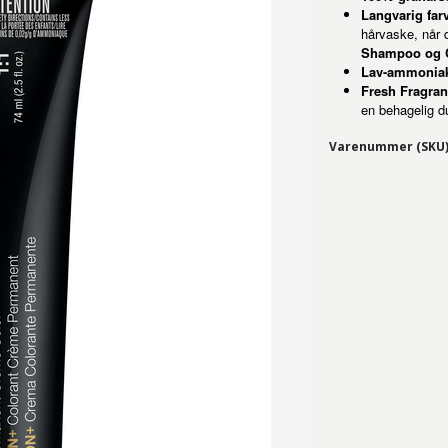
Langvarig far
hårvaske, når
Shampoo og C
Lav-ammoniak
Fresh Fragran
en behagelig d
Varenummer (SKU