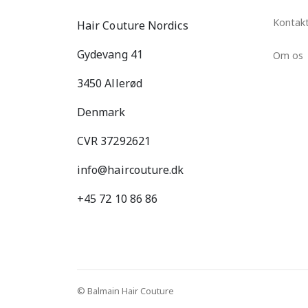
Kontak
Hair Couture Nordics
Gydevang 41
Om os
3450 Allerød
Denmark
CVR 37292621
info@haircouture.dk
+45 72 10 86 86
© Balmain Hair Couture