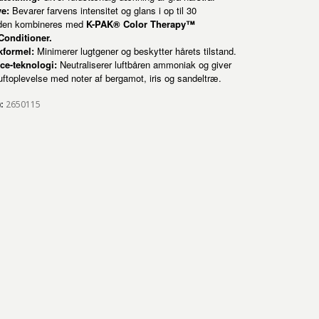
ve:
Bevarer farvens intensitet og glans i op til 30
 den kombineres med
K-PAK® Color Therapy™
onditioner.
formel:
Minimerer lugtgener og beskytter hårets tilstand.
ce-teknologi:
Neutraliserer luftbåren ammoniak og giver
uftoplevelse med noter af bergamot, iris og sandeltræ.
):
2650115