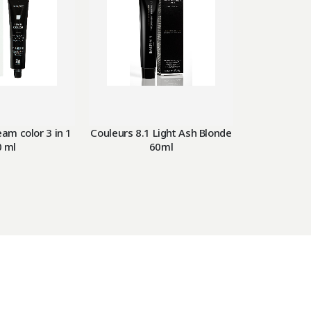
IKKE
eam color 3 in 1
Couleurs 8.1 Light Ash Blonde
Couleurs 8.3
0 ml
60ml
Blo