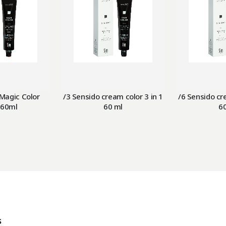
Magic Color
/3 Sensido cream color 3 in 1
/6 Sensido cr
 60ml
60 ml
6
s