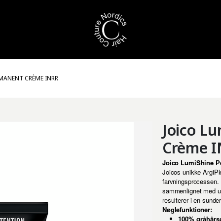
RMANENT CRÈME INRR
Joico L
Crème 
Joico LumiShine P
Joicos unikke ArgiPle
farvningsprocessen. 
sammenlignet med ube
resulterer i en sunde
Nøglefunktioner:
100% gråhårs