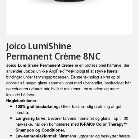
Joico LumiShine
Permanent Crème 8NC
Joico LumiShine Permanent Crème
er en professionel hårfarve, der
anvender Joicos unikke ArgiPlex™-teknologi til at styrke hårets
bindinger under farvningsprocessen. Denne teknologi sikrer op til
dobbelt så meget glans sammenlignet med ubehandlet, beskadiget hår
og reducerer udtørret hår, hvilket resulterer i en sundere og mere
levende hårfarve.
Nøglefunktioner:
100% gråhårsdækning:
Giver fuldstændig dækning af grå
hårstrå.
Langvarig farve:
Bevarer farvens intensitet og glans i op til 30
hårvaske, når den kombineres med
K-PAK® Color Therapy™
Shampoo og Conditioner.
Lav-ammoniakformel:
Minimerer lugtgener og beskytter hårets