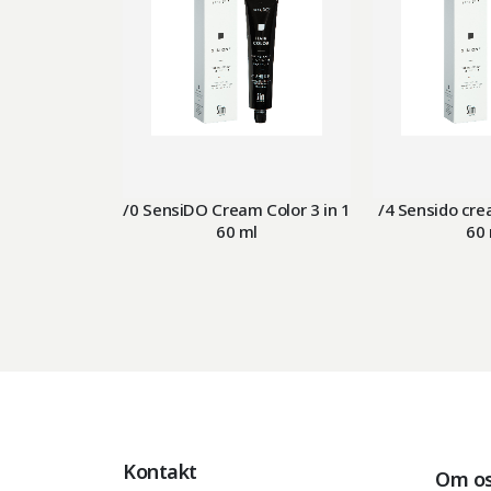
/0 SensiDO Cream Color 3 in 1
/4 Sensido crea
60 ml
60 
Kontakt
Om o