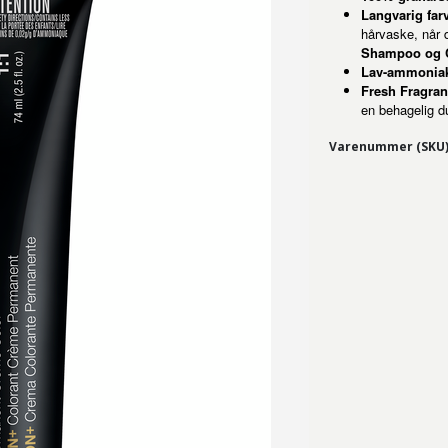
Langvarig far
hårvaske, når
Shampoo og C
Lav-ammoniak
Fresh Fragran
en behagelig d
Varenummer (SKU