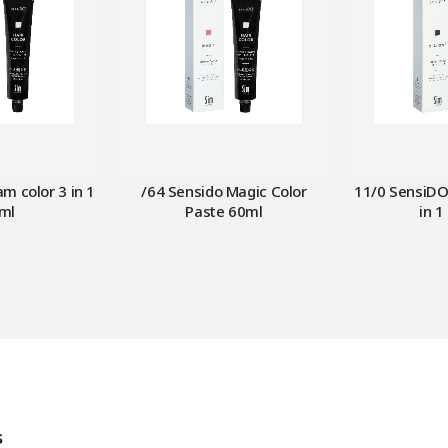
m color 3 in 1
/64 Sensido Magic Color
11/0 SensiDO
ml
Paste 60ml
in 1
s