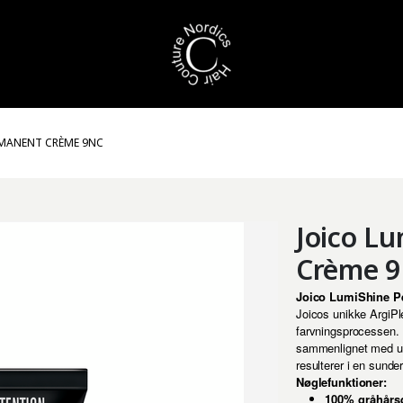
RMANENT CRÈME 9NC
Joico L
Crème 
Joico LumiShine P
Joicos unikke ArgiPle
farvningsprocessen. 
sammenlignet med ube
resulterer i en sunde
Nøglefunktioner:
100% gråhårs