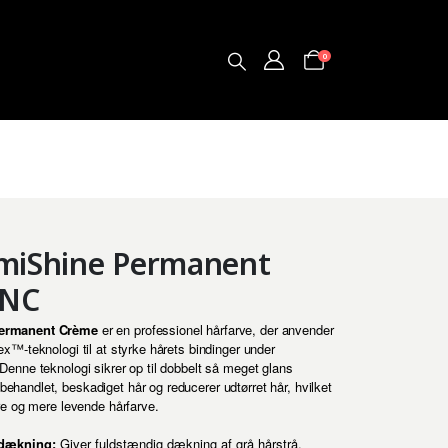
0
umiShine Permanent
9NC
ermanent Crème
er en professionel hårfarve, der anvender
x™-teknologi til at styrke hårets bindinger under
Denne teknologi sikrer op til dobbelt så meget glans
handlet, beskadiget hår og reducerer udtørret hår, hvilket
re og mere levende hårfarve.
dækning:
Giver fuldstændig dækning af grå hårstrå.