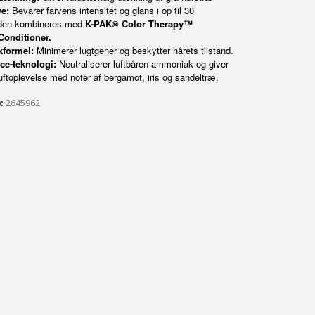
ve:
Bevarer farvens intensitet og glans i op til 30
 den kombineres med
K-PAK® Color Therapy™
onditioner.
formel:
Minimerer lugtgener og beskytter hårets tilstand.
ce-teknologi:
Neutraliserer luftbåren ammoniak og giver
uftoplevelse med noter af bergamot, iris og sandeltræ.
):
2645962