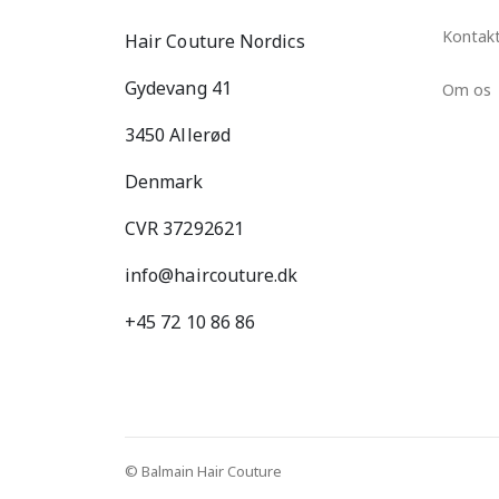
Kontak
Hair Couture Nordics
Gydevang 41
Om os
3450 Allerød
Denmark
CVR 37292621
info@haircouture.dk
+45 72 10 86 86
© Balmain Hair Couture