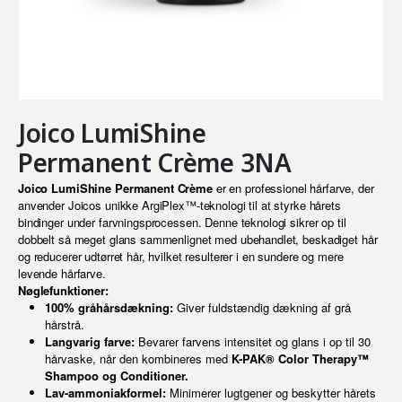
Joico LumiShine
Permanent Crème 3NA
Joico LumiShine Permanent Crème
er en professionel hårfarve, der
anvender Joicos unikke ArgiPlex™-teknologi til at styrke hårets
bindinger under farvningsprocessen. Denne teknologi sikrer op til
dobbelt så meget glans sammenlignet med ubehandlet, beskadiget hår
og reducerer udtørret hår, hvilket resulterer i en sundere og mere
levende hårfarve.
Nøglefunktioner:
100% gråhårsdækning:
Giver fuldstændig dækning af grå
hårstrå.
Langvarig farve:
Bevarer farvens intensitet og glans i op til 30
hårvaske, når den kombineres med
K-PAK® Color Therapy™
Shampoo og Conditioner.
Lav-ammoniakformel:
Minimerer lugtgener og beskytter hårets