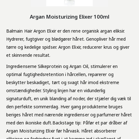
Argan Moisturizing Elixer 100ml
Balmain Hair Argon Elixir er den rene organisk argan eliksir.
Hydrerer, fugtgiver og blødgører håret. Genopliver hår med
tørre og kedelige spidser. Argon Elixir, reducerer krus og giver
et skinnende resultat.
Ingredienserne Silkeprotein og Argan Oil, stimulerer en
optimal fugtighedsretention i hårcellen, reparerer og
beskytter beskadiget, tørt og svagt hår imod ekstreme
omstændigheder. Styling linjen har en vidunderlig
signaturduft, en unik blanding af noder, der stjæler dig væk til
den perfekte sommerdag. Hver gang produkterne bruges
beriges håret med nærende ingredienser og parfumerer håret
med den ikoniske duft.Backstage tip: Påfør et par dråber af
Argan Moisturizing Elixir før hårvask. Håret absorberer
eliksiren og forhindrer fugt i at komme ind i skællaget af