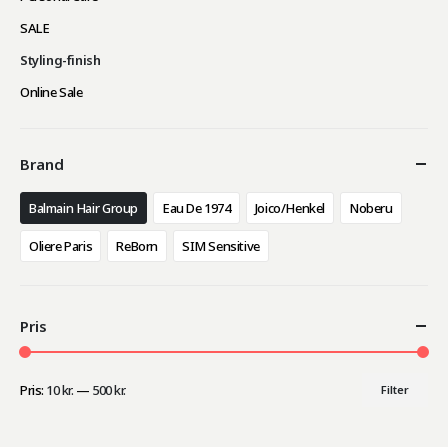
SALE
Styling-finish
Online Sale
Brand
Balmain Hair Group
Eau De 1974
Joico/Henkel
Noberu
Oliere Paris
ReBorn
SIM Sensitive
Pris
Pris:
10 kr.
—
500 kr.
Filter
Mindste
Højeste
pris
pris