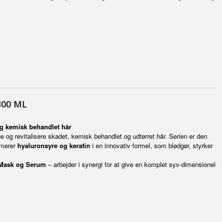
300 ML
 og kemisk behandlet hår
ge og revitalisere skadet, kemisk behandlet og udtørret hår. Serien er den
lymerer
hyaluronsyre og keratin
i en innovativ formel, som blødgør, styrker
 Mask og Serum
– arbejder i synergi for at give en komplet syv-dimensionel