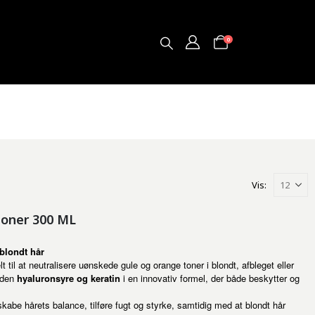
0
Vis:
ioner 300 ML
 blondt hår
t til at neutralisere uønskede gule og orange toner i blondt, afbleget eller
erden
hyaluronsyre og keratin
i en innovativ formel, der både beskytter og
skabe hårets balance, tilføre fugt og styrke, samtidig med at blondt hår