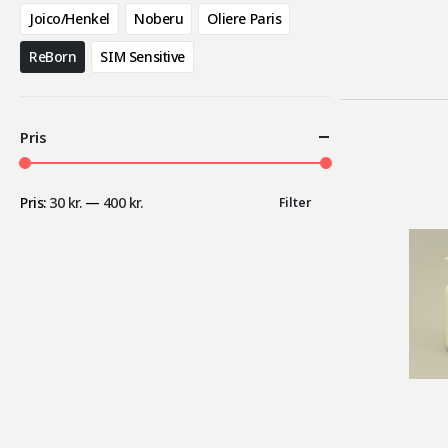
Joico/Henkel
Noberu
Oliere Paris
ReBorn
SIM Sensitive
Pris
Pris:
30 kr.
—
400 kr.
Filter
Mindste
Højeste
pris
pris