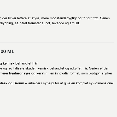
 der bliver lettere at styre, mere modstandsdygtigt og fri for frizz. Serien
nopbygning, så håret fremstår sundt, levende og smukt.
500 ML
 og kemisk behandlet hår
ge og revitalisere skadet, kemisk behandlet og udtørret hår. Serien er den
lymerer
hyaluronsyre og keratin
i en innovativ formel, som blødgør, styrker
 Mask og Serum
– arbejder i synergi for at give en komplet syv-dimensionel