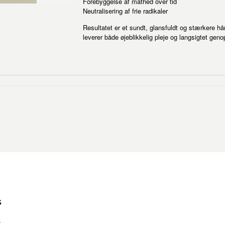
Forebyggelse af mathed over tid
Neutralisering af frie radikaler
Resultatet er et sundt, glansfuldt og stærkere hår,
leverer både øjeblikkelig pleje og langsigtet ge
s
t