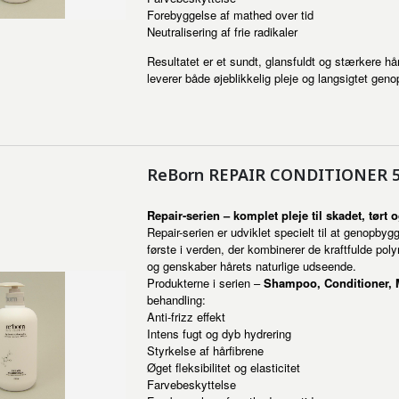
Forebyggelse af mathed over tid
Neutralisering af frie radikaler
Resultatet er et sundt, glansfuldt og stærkere hår,
leverer både øjeblikkelig pleje og langsigtet ge
ReBorn REPAIR CONDITIONER 
Repair-serien – komplet pleje til skadet, tørt
Repair-serien er udviklet specielt til at genopbyg
første i verden, der kombinerer de kraftfulde po
og genskaber hårets naturlige udseende.
Produkterne i serien –
Shampoo, Conditioner,
behandling:
Anti-frizz effekt
Intens fugt og dyb hydrering
Styrkelse af hårfibrene
Øget fleksibilitet og elasticitet
Farvebeskyttelse