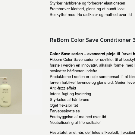
Styrker hårfibrene og forbedrer elasticiteten
Fremhæver klarhed, glans og et sundt look
Beskytter mod frie radikaler og mathed over tid
ReBorn Color Save Conditioner
Color Save-serien – avanceret pleje til farvet 
Reborn Color Save-serien er udviklet til at besky
første i verden en innovativ, alkalisk formel med
beskytter hårfiberen indefra.
Produkterne i serien er nøje sammensat til at bl
farven forbliver levende og glansfuld. Serien lev
Anti-frizz effekt
Intens fugt og hydrering
Styrkelse af hårfibrene
Øget fleksibilitet
Farvebeskyttelse
Forebyggelse af mathed over tid
Neutralisering af frie radikaler
Resultatet er et hår, der føles silkeblødt, fleksi