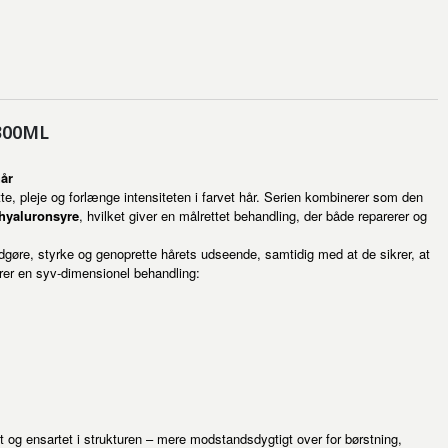
 300ML
hår
tte, pleje og forlænge intensiteten i farvet hår. Serien kombinerer som den
hyaluronsyre
, hvilket giver en målrettet behandling, der både reparerer og
ødgøre, styrke og genoprette hårets udseende, samtidig med at de sikrer, at
erer en syv-dimensionel behandling:
belt og ensartet i strukturen – mere modstandsdygtigt over for børstning,