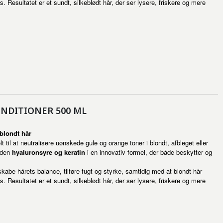
s. Resultatet er et sundt, silkeblødt hår, der ser lysere, friskere og mere
NDITIONER 500 ML
 blondt hår
t til at neutralisere uønskede gule og orange toner i blondt, afbleget eller
erden
hyaluronsyre og keratin
i en innovativ formel, der både beskytter og
skabe hårets balance, tilføre fugt og styrke, samtidig med at blondt hår
s. Resultatet er et sundt, silkeblødt hår, der ser lysere, friskere og mere