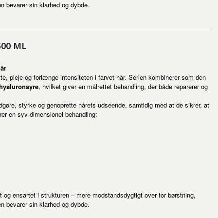
en bevarer sin klarhed og dybde.
500 ML
hår
tte, pleje og forlænge intensiteten i farvet hår. Serien kombinerer som den
hyaluronsyre
, hvilket giver en målrettet behandling, der både reparerer og
ødgøre, styrke og genoprette hårets udseende, samtidig med at de sikrer, at
erer en syv-dimensionel behandling:
belt og ensartet i strukturen – mere modstandsdygtigt over for børstning,
en bevarer sin klarhed og dybde.