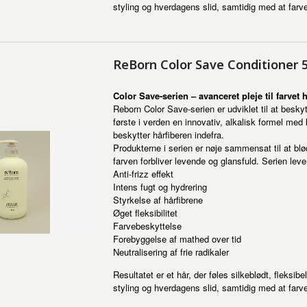
styling og hverdagens slid, samtidig med at farv
ReBorn Color Save Conditioner 
Color Save-serien – avanceret pleje til farvet 
Reborn Color Save-serien er udviklet til at besky
første i verden en innovativ, alkalisk formel med
beskytter hårfiberen indefra.
Produkterne i serien er nøje sammensat til at bl
farven forbliver levende og glansfuld. Serien lev
Anti-frizz effekt
Intens fugt og hydrering
Styrkelse af hårfibrene
Øget fleksibilitet
Farvebeskyttelse
Forebyggelse af mathed over tid
Neutralisering af frie radikaler
Resultatet er et hår, der føles silkeblødt, fleksi
styling og hverdagens slid, samtidig med at farv