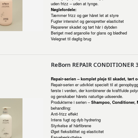
uden frizz – uden at tynge.
Nøglefordele:
Tæmmer frizz og gør håret let at styre
Fugter intensivt og genopretter elasticitet
Reparerer skadet og tørt hår i dybden
Beriget med arganolie for glans og blødhed
Velegnet til daglig brug
ReBorn REPAIR CONDITIONER 
Repair-serien – komplet pleje til skadet, tørt
Repair-serien er udviklet specielt til at genopbyg
første i verden, der kombinerer de kraftfulde po
og genskaber hårets naturlige udseende.
Produkterne i serien –
Shampoo, Conditioner,
behandling:
Anti-frizz effekt
Intens fugt og dyb hydrering
Styrkelse af hårfibrene
Øget fleksibilitet og elasticitet
Farvebeskyttelse