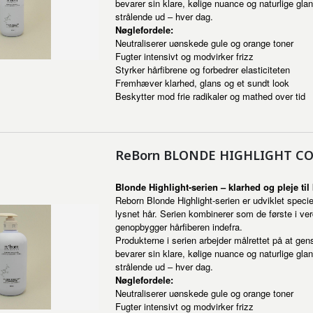
bevarer sin klare, kølige nuance og naturlige glan
strålende ud – hver dag.
Nøglefordele:
Neutraliserer uønskede gule og orange toner
Fugter intensivt og modvirker frizz
Styrker hårfibrene og forbedrer elasticiteten
Fremhæver klarhed, glans og et sundt look
Beskytter mod frie radikaler og mathed over tid
ReBorn BLONDE HIGHLIGHT CO
Blonde Highlight-serien – klarhed og pleje til
Reborn Blonde Highlight-serien er udviklet speciel
lysnet hår. Serien kombinerer som de første i v
genopbygger hårfiberen indefra.
Produkterne i serien arbejder målrettet på at gen
bevarer sin klare, kølige nuance og naturlige glan
strålende ud – hver dag.
Nøglefordele:
Neutraliserer uønskede gule og orange toner
Fugter intensivt og modvirker frizz