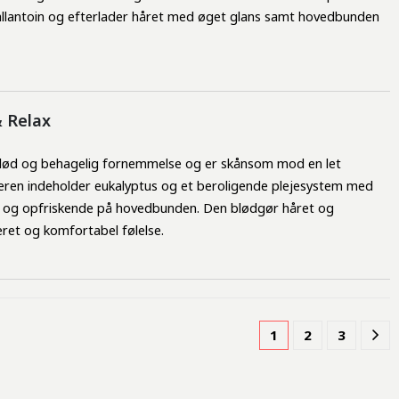
allantoin og efterlader håret med øget glans samt hovedbunden 
& Relax
 blød og behagelig fornemmelse og er skånsom mod en let 
eren indeholder eukalyptus og et beroligende plejesystem med 
de og opfriskende på hovedbunden. Den blødgør håret og 
ret og komfortabel følelse.
1
2
3