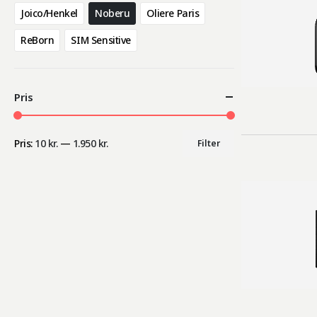
Joico/Henkel
Noberu
Oliere Paris
ReBorn
SIM Sensitive
Pris
Pris:
10 kr.
—
1.950 kr.
Filter
Mindste
Højeste
pris
pris