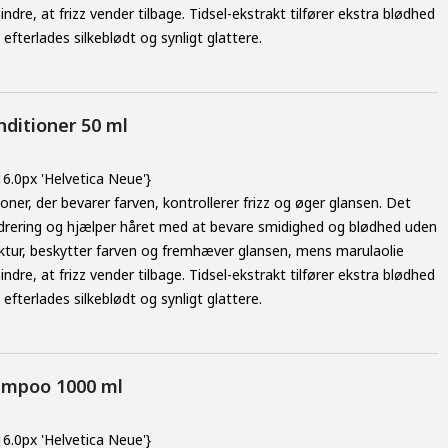
ndre, at frizz vender tilbage. Tidsel-ekstrakt tilfører ekstra blødhed
fterlades silkeblødt og synligt glattere.
nditioner 50 ml
 16.0px 'Helvetica Neue'}
er, der bevarer farven, kontrollerer frizz og øger glansen. Det
drering og hjælper håret med at bevare smidighed og blødhed uden
uktur, beskytter farven og fremhæver glansen, mens marulaolie
ndre, at frizz vender tilbage. Tidsel-ekstrakt tilfører ekstra blødhed
fterlades silkeblødt og synligt glattere.
hampoo 1000 ml
 16.0px 'Helvetica Neue'}