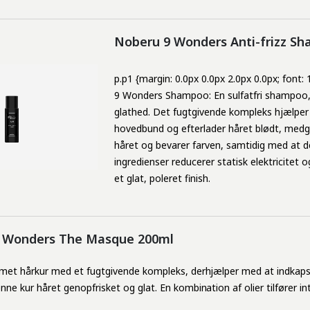
Noberu 9 Wonders Anti-frizz S
p.p1 {margin: 0.0px 0.0px 2.0px 0.0px; font:
9 Wonders Shampoo: En sulfatfri shampoo, ud
glathed. Det fugtgivende kompleks hjælper 
hovedbund og efterlader håret blødt, medgø
håret og bevarer farven, samtidig med at 
ingredienser reducerer statisk elektricitet 
et glat, poleret finish.
 Wonders The Masque 200ml
emet
hårkur
med et
fugtgivende
kompleks
, der
hjælper
med at
indkaps
enne
kur
håret
genopfrisket
og
glat
. En
kombination
af
olier
tilfører
in