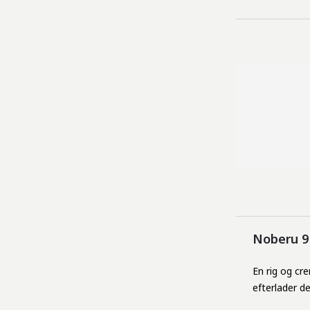
Noberu 9
En rig
og
cr
efterlader
d