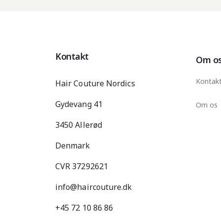
Kontakt
Om o
Kontak
Hair Couture Nordics
Gydevang 41
Om os
3450 Allerød
Denmark
CVR 37292621
info@haircouture.dk
+45 72 10 86 86