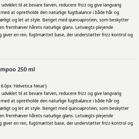
viklet til at bevare farven, reducere frizz og give langvarig
med at opretholde den naturlige fugtbalance i både hår og
rligt og let at style. Beriget med quinoaprotein, som beskytter
den fremhæver hårets naturlige glans. Letvægts-plejende
og giver en ren, fugtmættet base, der understøtter frizz-kontrol og
ampoo 250 ml
 16.0px 'Helvetica Neue'}
viklet til at bevare farven, reducere frizz og give langvarig
med at opretholde den naturlige fugtbalance i både hår og
rligt og let at style. Beriget med quinoaprotein, som beskytter
den fremhæver hårets naturlige glans. Letvægts-plejende
og giver en ren, fugtmættet base, der understøtter frizz-kontrol og