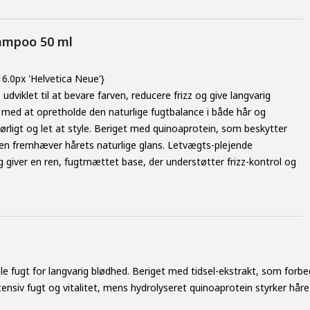
hampoo 50 ml
 16.0px 'Helvetica Neue'}
viklet til at bevare farven, reducere frizz og give langvarig
med at opretholde den naturlige fugtbalance i både hår og
rligt og let at style. Beriget med quinoaprotein, som beskytter
den fremhæver hårets naturlige glans. Letvægts-plejende
og giver en ren, fugtmættet base, der understøtter frizz-kontrol og
le
fugt
for
langvarig
blødhed
.
Beriget
med
tidsel-ekstrakt
,
som
forbe
tensiv
fugt
og
vitalitet
,
mens
hydrolyseret
quinoaprotein
styrker
håre